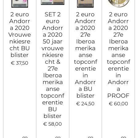
2 euro
SET 2
2 euro
2 euro
Andorr
euro
Andorr
Andorr
a 2020
Andorr
a 2020
a 2020
Vrouwe
a 2020
27e
27e
nkiesre
50 jaar
Iberoa
Iberoa
cht BU
vrouwe
merika
merika
blister
nkiesre
anse
anse
cht &
topconf
topconf
€ 37,50
27e
erentie
erentie
Iberoa
in
in
merika
Andorr
Andorr
anse
a BU
a
topconf
blister
PROOF
erentie
€ 24,50
€ 60,00
BU
blister
€ 58,00