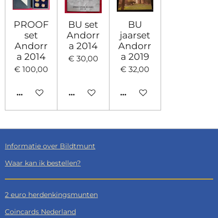
PROOF
BU set
BU
set
Andorr
jaarset
Andorr
a 2014
Andorr
a 2014
a 2019
€ 30,00
€ 100,00
€ 32,00
HOUD MIJ OP DE HOOGTE
IN WINKELWAGEN
HOUD MIJ OP DE HOO
Informatie over Bildtmunt
Waar kan ik bestellen?
2 euro herdenkingsmunten
Coincards Nederland