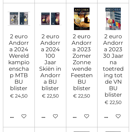
2 euro
2 euro
2 euro
2 euro
Andorr
Andorr
Andorr
Andorr
a 2024
a 2024
a 2023
a 2023
Wereld
100
Zomer
30 Jaar
kampio
Jaar
Zonne
na
enscha
Skiën in
wende
toetred
p MTB
Andorr
Feesten
ing tot
BU
a BU
BU
de VN
blister
blister
blister
BU
blister
€ 24,50
€ 22,50
€ 22,50
€ 22,50
IN WINKELWAGEN
IN WINKELWAGEN
IN WINKELWAGEN
IN WINKE