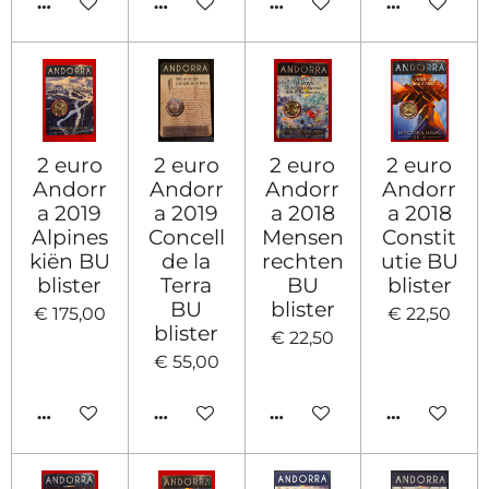
IN WINKELWAGEN
IN WINKELWAGEN
IN WINKELWAGEN
IN WINKE
2 euro
2 euro
2 euro
2 euro
Andorr
Andorr
Andorr
Andorr
a 2019
a 2019
a 2018
a 2018
Alpines
Concell
Mensen
Constit
kiën BU
de la
rechten
utie BU
blister
Terra
BU
blister
BU
blister
€ 175,00
€ 22,50
blister
€ 22,50
€ 55,00
IN WINKELWAGEN
IN WINKELWAGEN
IN WINKELWAGEN
IN WINKE