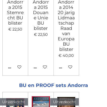
Andorr
Andorr
Andorr
a 2015
a 2015
a 2014
Stemre
Douan
20 jarig
cht BU
e Unie
Lidmaa
blister
BU
tschap
blister
Raad
€ 22,50
van
€ 22,50
Europa
BU
blister
€ 40,00
IN WINKELWAGEN
IN WINKELWAGEN
IN WINKELWAGEN
BU en PROOF sets Andorra
Uitverkocht
Uitverkocht