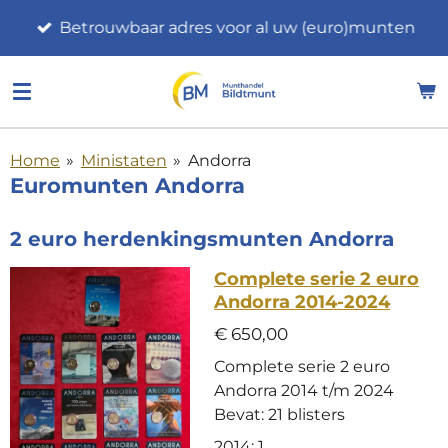
Ga
Betrouwbaar adres voor al uw (euro)munten
direct
naar
de
hoofdinhoud
Home
»
Ministaten
»
Andorra
Euromunten Andorra
2 euro herdenkingsmunten Andorra
Complete serie 2 euro
Andorra 2014-2024
€ 650,00
Complete serie 2 euro
Andorra 2014 t/m 2024
Bevat: 21 blisters
2014: 1