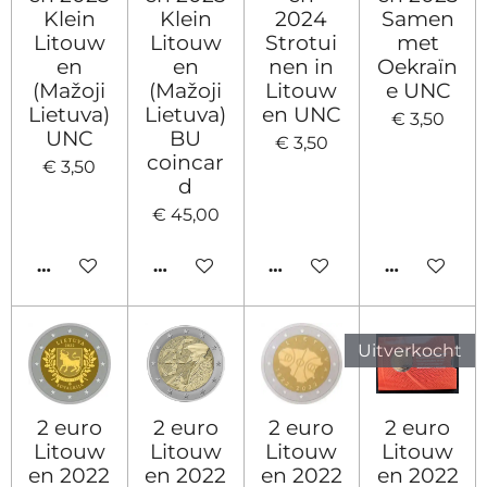
Klein
Klein
2024
Samen
Litouw
Litouw
Strotui
met
en
en
nen in
Oekraïn
(Mažoji
(Mažoji
Litouw
e UNC
Lietuva)
Lietuva)
en UNC
€ 3,50
UNC
BU
€ 3,50
coincar
€ 3,50
d
€ 45,00
IN WINKELWAGEN
IN WINKELWAGEN
IN WINKELWAGEN
IN WINKE
Uitverkocht
2 euro
2 euro
2 euro
2 euro
Litouw
Litouw
Litouw
Litouw
en 2022
en 2022
en 2022
en 2022