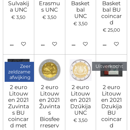
Sulvakij
Erasmu
Basket
Basket
a UNC
s UNC
bal
bal BU
UNC
coincar
€ 3,50
€ 3,50
d
€ 3,50
€ 25,00
IN WINKELWAGEN
IN WINKELWAGEN
IN WINKELWAGEN
HOUD MIJ
Zeer
Uitverkocht
zeldzame
afwijking
2 euro
2 euro
2 euro
2 euro
Litouw
Litouw
Litouw
Litouw
en 2021
en 2021
en 2021
en 2021
Zuvinta
Žuvinta
Dzūkija
Dzukija
s BU
s
UNC
BU
coincar
Biosfee
coincar
€ 3,50
d met
rreserv
d