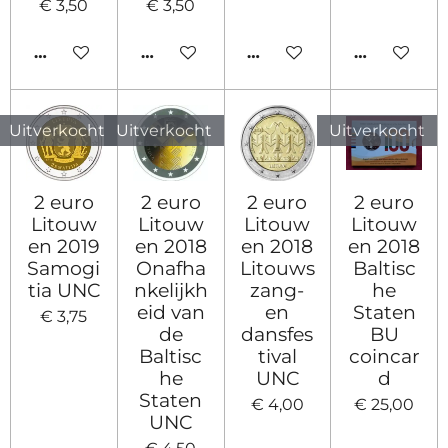
€ 3,50
€ 3,50
IN WINKELWAGEN
IN WINKELWAGEN
IN WINKELWAGEN
HOUD MIJ
Uitverkocht
Uitverkocht
Uitverkocht
2 euro
2 euro
2 euro
2 euro
Litouw
Litouw
Litouw
Litouw
en 2019
en 2018
en 2018
en 2018
Samogi
Onafha
Litouws
Baltisc
tia UNC
nkelijkh
zang-
he
eid van
en
Staten
€ 3,75
de
dansfes
BU
Baltisc
tival
coincar
he
UNC
d
Staten
€ 4,00
€ 25,00
UNC