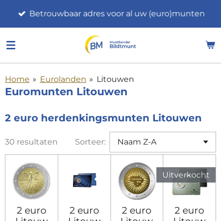
Ga
Betrouwbaar adres voor al uw (euro)munten
direct
naar
de
hoofdinhoud
Home
»
Eurolanden
»
Litouwen
Euromunten Litouwen
2 euro herdenkingsmunten Litouwen
30 resultaten
Sorteer:
Uitverkocht
2 euro
2 euro
2 euro
2 euro
Litouw
Litouw
Litouw
Litouw