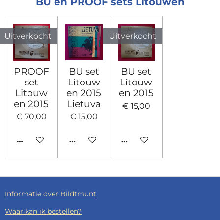
BU en PROOF sets Litouwen
Uitverkocht
Uitverkocht
PROOF
BU set
BU set
set
Litouw
Litouw
Litouw
en 2015
en 2015
en 2015
Lietuva
€ 15,00
€ 70,00
€ 15,00
HOUD MIJ OP DE HOOGTE
IN WINKELWAGEN
HOUD MIJ OP DE HOO
Informatie over Bildtmunt
Waar kan ik bestellen?