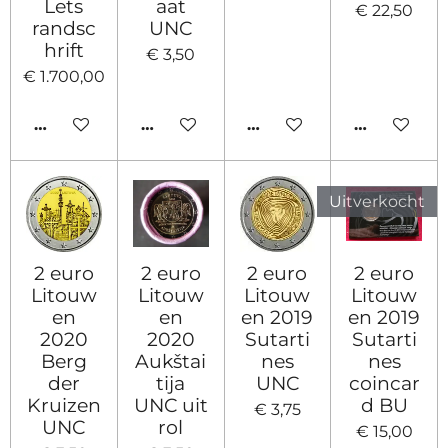
Lets
aat
€ 22,50
randsc
UNC
hrift
€ 3,50
€ 1.700,00
HOUD MIJ OP DE HOOGTE
IN WINKELWAGEN
IN WINKELWAGEN
HOUD MIJ
Uitverkocht
2 euro
2 euro
2 euro
2 euro
Litouw
Litouw
Litouw
Litouw
en
en
en 2019
en 2019
2020
2020
Sutarti
Sutarti
Berg
Aukštai
nes
nes
der
tija
UNC
coincar
Kruizen
UNC uit
d BU
€ 3,75
UNC
rol
€ 15,00