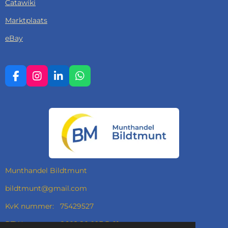
Catawiki
Marktplaats
eBay
F
I
L
W
A
N
I
H
C
S
N
A
E
T
K
T
B
A
E
S
O
G
D
A
O
R
I
P
K
A
N
P
M
Munthandel Bildtmunt
bildtmunt@gmail.com
KvK nummer: 75429527
BTW nummer: 8602.80.093.B.01