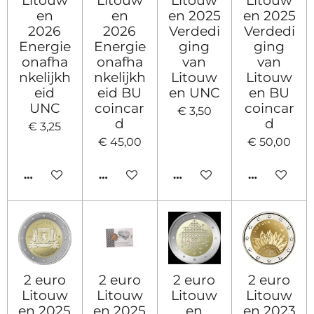
en
en
en 2025
en 2025
2026
2026
Verdedi
Verdedi
Energie
Energie
ging
ging
onafha
onafha
van
van
nkelijkh
nkelijkh
Litouw
Litouw
eid
eid BU
en UNC
en BU
UNC
coincar
coincar
€ 3,50
d
d
€ 3,25
€ 45,00
€ 50,00
IN WINKELWAGEN
IN WINKELWAGEN
IN WINKELWAGEN
HOUD MIJ
2 euro
2 euro
2 euro
2 euro
Litouw
Litouw
Litouw
Litouw
en 2025
en 2025
en
en 2023