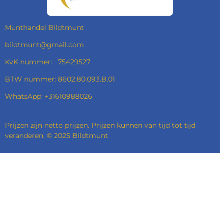
K
A
N
P
M
Munthandel Bildtmunt
bildtmunt@gmail.com
KvK nummer: 75429527
BTW nummer: 8602.80.093.B.01
WhatsApp: +31610988026
Prijzen zijn netto prijzen. Prijzen kunnen van tijd tot tijd
veranderen. © 2025 Bildtmunt