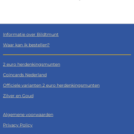
E
E
H
E
L
E
A
L
E
L
R
E
N
E
N
Informatie over Bildtmunt
Waar kan ik bestellen?
2 euro herdenkingsmunten
Coincards Nederland
Officiele varianten 2 euro herdenkingsmunten
Zilver en Goud
Algemene voorwaarden
Privacy Policy