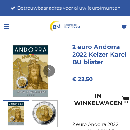
Ga
Betrouwbaar adres voor al uw (euro)munten
direct
naar
de
hoofdinhoud
2 euro Andorra
2022 Keizer Karel
BU blister
€ 22,50
IN
WINKELWAGEN
2 euro Andorra 2022