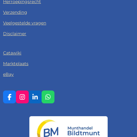
Herroepingsrecht
Verzending
Veelgestelde vragen
Disclaimer
Catawiki
Marktplaats
eBay
F
I
L
W
A
N
I
H
C
S
N
A
E
T
K
T
B
A
E
S
O
G
D
A
O
R
I
P