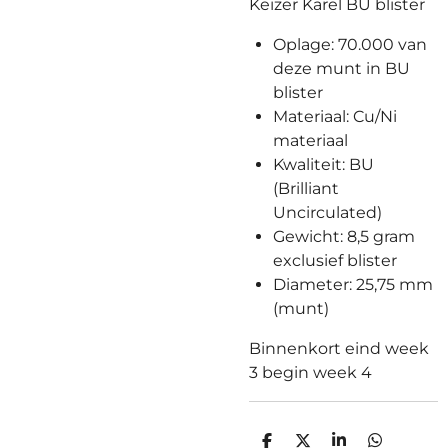
Keizer Karel BU blister
Oplage: 70.000 van
deze munt in BU
blister
Materiaal: Cu/Ni
materiaal
Kwaliteit: BU
(Brilliant
Uncirculated)
Gewicht: 8,5 gram
exclusief blister
Diameter: 25,75 mm
(munt)
Binnenkort eind week
3 begin week 4
D
D
S
D