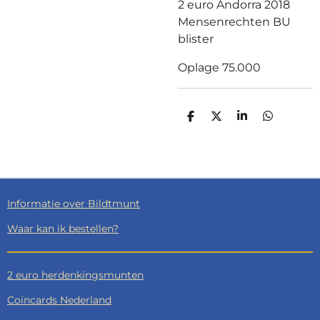
2 euro Andorra 2018
Mensenrechten BU
blister
Oplage 75.000
D
D
S
D
E
E
H
E
L
E
A
L
E
L
R
E
N
E
N
Informatie over Bildtmunt
Waar kan ik bestellen?
2 euro herdenkingsmunten
Coincards Nederland