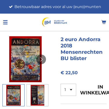
Ga
Betrouwbaar adres voor al uw (euro)munten
direct
naar
de
hoofdinhoud
2 euro Andorra
2018
Mensenrechten
BU blister
€ 22,50
IN
WINKELW