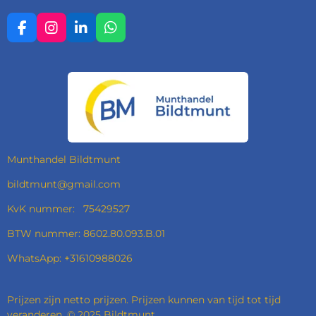
F
I
L
W
A
N
I
H
C
S
N
A
E
T
K
T
B
A
E
S
O
G
D
A
O
R
I
P
K
A
N
P
M
Munthandel Bildtmunt
bildtmunt@gmail.com
KvK nummer: 75429527
BTW nummer: 8602.80.093.B.01
WhatsApp: +31610988026
Prijzen zijn netto prijzen. Prijzen kunnen van tijd tot tijd
veranderen. © 2025 Bildtmunt