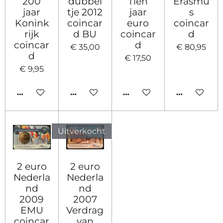
200
dubbel
Tien
Erasmu
jaar
tje 2012
jaar
s
Konink
coincar
euro
coincar
rijk
d BU
coincar
d
coincar
d
€ 35,00
€ 80,95
d
€ 17,50
€ 9,95
IN WINKELWAGEN
IN WINKELWAGEN
IN WINKELWAGEN
IN WINKE
Uitverkocht
2 euro
2 euro
Nederla
Nederla
nd
nd
2009
2007
EMU
Verdrag
coincar
van