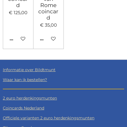
d
Rome
coincar
€ 125,00
d
€ 35,00
IN WINKELWAGEN
HOUD MIJ OP DE HOOGTE
Informatie over Bildtmunt
Waar kan ik bestellen?
2 euro herdenkingsmunten
Coincards Nederland
Officiele varianten 2 euro herdenkingsmunten