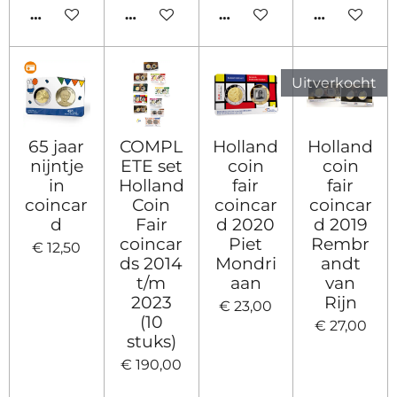
HOUD MIJ OP DE HOOGTE
IN WINKELWAGEN
IN WINKELWAGEN
IN WINKE
Uitverkocht
65 jaar
COMPL
Holland
Holland
nijntje
ETE set
coin
coin
in
Holland
fair
fair
coincar
Coin
coincar
coincar
d
Fair
d 2020
d 2019
coincar
Piet
Rembr
€ 12,50
ds 2014
Mondri
andt
t/m
aan
van
2023
Rijn
€ 23,00
(10
€ 27,00
stuks)
€ 190,00