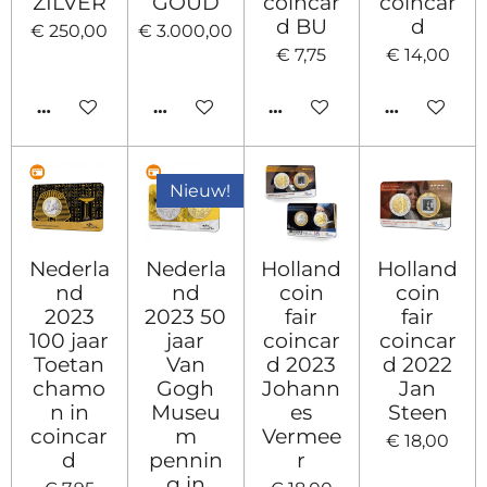
ZILVER
GOUD
coincar
coincar
d BU
d
€ 250,00
€ 3.000,00
€ 7,75
€ 14,00
HOUD MIJ OP DE HOOGTE
IN WINKELWAGEN
HOUD MIJ OP DE HOO
HOUD MIJ
Nieuw!
Nederla
Nederla
Holland
Holland
nd
nd
coin
coin
2023
2023 50
fair
fair
100 jaar
jaar
coincar
coincar
Toetan
Van
d 2023
d 2022
chamo
Gogh
Johann
Jan
n in
Museu
es
Steen
coincar
m
Vermee
€ 18,00
d
pennin
r
g in