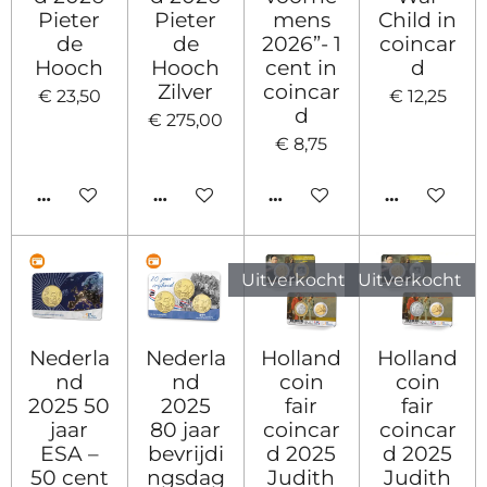
Pieter
Pieter
mens
Child in
de
de
2026”- 1
coincar
Hooch
Hooch
cent in
d
Zilver
coincar
€ 23,50
€ 12,25
d
€ 275,00
€ 8,75
IN WINKELWAGEN
HOUD MIJ OP DE HOOGTE
IN WINKELWAGEN
IN WINKE
Uitverkocht
Uitverkocht
Nederla
Nederla
Holland
Holland
nd
nd
coin
coin
2025 50
2025
fair
fair
jaar
80 jaar
coincar
coincar
ESA –
bevrijdi
d 2025
d 2025
50 cent
ngsdag
Judith
Judith