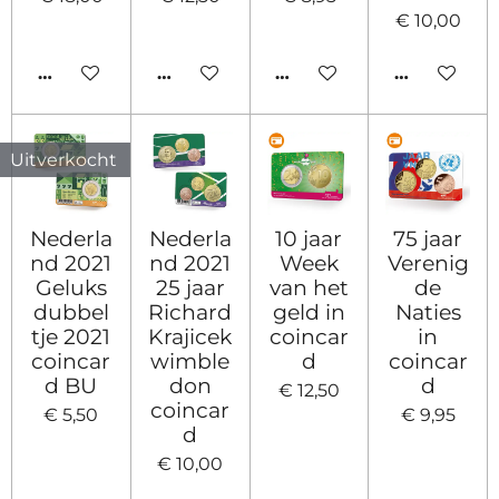
€ 10,00
IN WINKELWAGEN
IN WINKELWAGEN
IN WINKELWAGEN
IN WINKE
Uitverkocht
Nederla
Nederla
10 jaar
75 jaar
nd 2021
nd 2021
Week
Verenig
Geluks
25 jaar
van het
de
dubbel
Richard
geld in
Naties
tje 2021
Krajicek
coincar
in
coincar
wimble
d
coincar
d BU
don
d
€ 12,50
coincar
€ 5,50
€ 9,95
d
€ 10,00