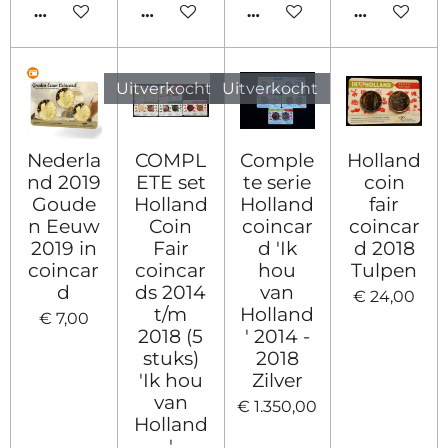
IN WINKELWAGEN
IN WINKELWAGEN
IN WINKELWAGEN
HOUD MIJ
Uitverkocht
Uitverkocht
Nederla
COMPL
Comple
Holland
nd 2019
ETE set
te serie
coin
Goude
Holland
Holland
fair
n Eeuw
Coin
coincar
coincar
2019 in
Fair
d 'Ik
d 2018
coincar
coincar
hou
Tulpen
d
ds 2014
van
€ 24,00
t/m
Holland
€ 7,00
2018 (5
' 2014 -
stuks)
2018
'Ik hou
Zilver
van
€ 1.350,00
Holland
'