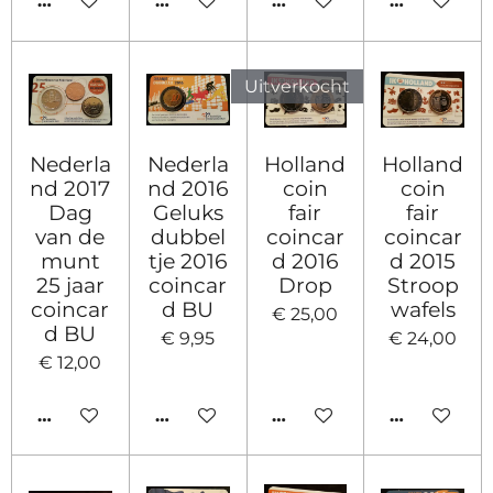
IN WINKELWAGEN
IN WINKELWAGEN
HOUD MIJ OP DE HOO
HOUD MIJ
Uitverkocht
Nederla
Nederla
Holland
Holland
nd 2017
nd 2016
coin
coin
Dag
Geluks
fair
fair
van de
dubbel
coincar
coincar
munt
tje 2016
d 2016
d 2015
25 jaar
coincar
Drop
Stroop
coincar
d BU
wafels
€ 25,00
d BU
€ 9,95
€ 24,00
€ 12,00
IN WINKELWAGEN
IN WINKELWAGEN
HOUD MIJ OP DE HOO
IN WINKE