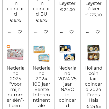
in
in
Leyster
Leyster
coincar
coincar
Zilver
€ 24,00
d
d BU
€ 275,00
€ 8,75
€ 8,75
IN WINKELWAGEN
IN WINKELWAGEN
HOUD MIJ OP DE HOO
HOUD MIJ
Nederla
Nederla
Nederla
Holland
nd
nd
nd
coin
2025
2024
2024 75
fair
“Voor
100 jaar
jaar
coincar
mijn
Eerste
NAVO
d 2024
numm
Interco
in
Frans
er één”-
ntinent
coincar
Hals
1 cent
ale
d
€ 24,95