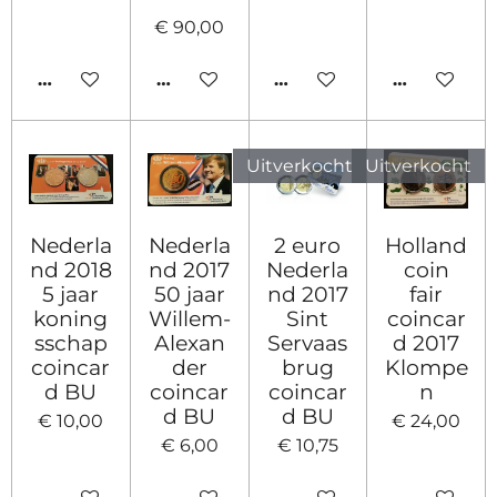
€ 90,00
IN WINKELWAGEN
HOUD MIJ OP DE HOOGTE
HOUD MIJ OP DE HOO
IN WINKE
Uitverkocht
Uitverkocht
Nederla
Nederla
2 euro
Holland
nd 2018
nd 2017
Nederla
coin
5 jaar
50 jaar
nd 2017
fair
koning
Willem-
Sint
coincar
sschap
Alexan
Servaas
d 2017
coincar
der
brug
Klompe
d BU
coincar
coincar
n
d BU
d BU
€ 10,00
€ 24,00
€ 6,00
€ 10,75