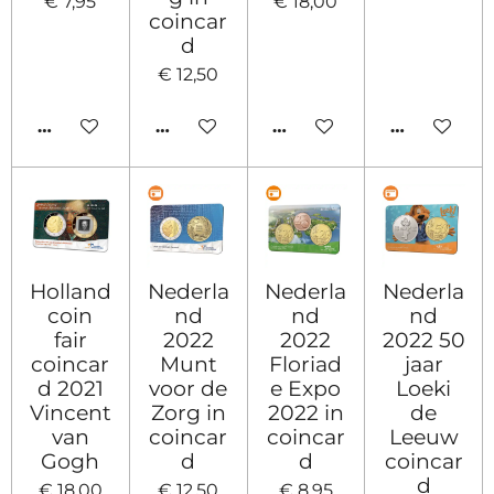
€ 7,95
€ 18,00
coincar
d
€ 12,50
IN WINKELWAGEN
IN WINKELWAGEN
IN WINKELWAGEN
IN WINKE
Holland
Nederla
Nederla
Nederla
coin
nd
nd
nd
fair
2022
2022
2022 50
coincar
Munt
Floriad
jaar
d 2021
voor de
e Expo
Loeki
Vincent
Zorg in
2022 in
de
van
coincar
coincar
Leeuw
Gogh
d
d
coincar
d
€ 18,00
€ 12,50
€ 8,95