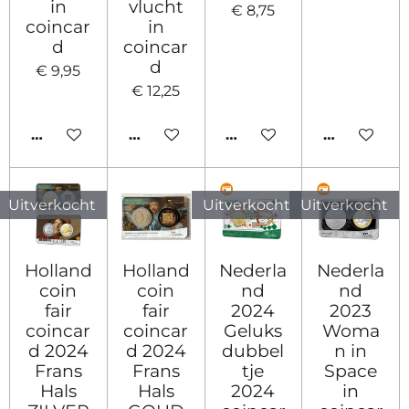
in
vlucht
€ 8,75
coincar
in
d
coincar
d
€ 9,95
€ 12,25
IN WINKELWAGEN
IN WINKELWAGEN
IN WINKELWAGEN
IN WINKE
Uitverkocht
Uitverkocht
Uitverkocht
Holland
Holland
Nederla
Nederla
coin
coin
nd
nd
fair
fair
2024
2023
coincar
coincar
Geluks
Woma
d 2024
d 2024
dubbel
n in
Frans
Frans
tje
Space
Hals
Hals
2024
in