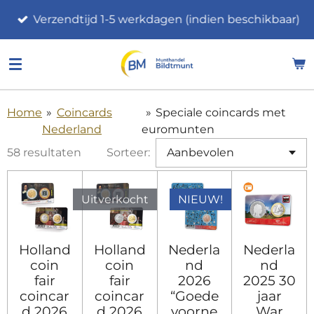
Ga
Verzendtijd 1-5 werkdagen (indien beschikbaar)
direct
naar
de
hoofdinhoud
Home
»
Coincards
»
Speciale coincards met
Nederland
euromunten
58 resultaten
Sorteer:
Uitverkocht
NIEUW!
Holland
Holland
Nederla
Nederla
coin
coin
nd
nd
fair
fair
2026
2025 30
coincar
coincar
“Goede
jaar
d 2026
d 2026
voorne
War