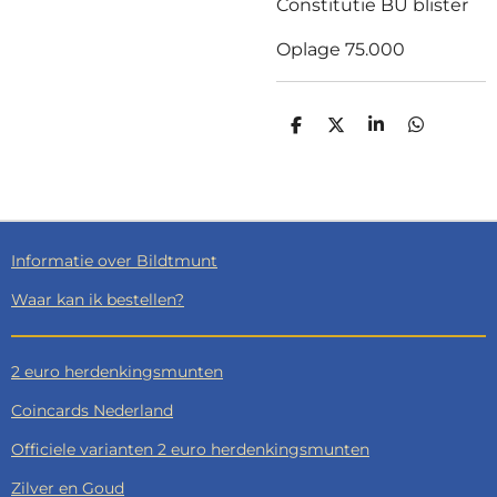
Constitutie BU blister
Oplage 75.000
D
D
S
D
E
E
H
E
L
E
A
L
E
L
R
E
N
E
N
Informatie over Bildtmunt
Waar kan ik bestellen?
2 euro herdenkingsmunten
Coincards Nederland
Officiele varianten 2 euro herdenkingsmunten
Zilver en Goud