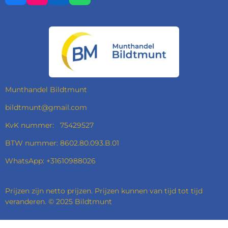
A
N
I
H
C
S
N
A
E
T
K
T
B
A
E
S
O
G
D
A
O
R
I
P
K
A
N
P
M
Munthandel Bildtmunt
bildtmunt@gmail.com
KvK nummer: 75429527
BTW nummer: 8602.80.093.B.01
WhatsApp: +31610988026
Prijzen zijn netto prijzen. Prijzen kunnen van tijd tot tijd
veranderen. © 2025 Bildtmunt