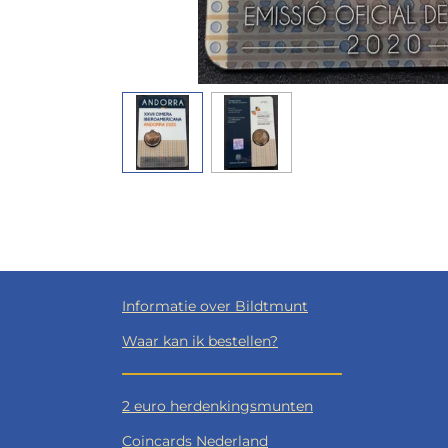
Informatie over Bildtmunt
Waar kan ik bestellen?
2 euro herdenkingsmunten
Coincards Nederland