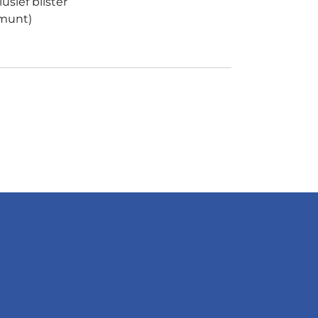
usief blister
(munt)