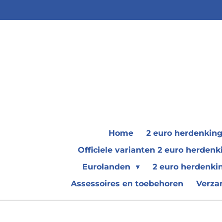
Ga
direct
naar
de
hoofdinhoud
Home
2 euro herdenkin
Officiele varianten 2 euro herde
Eurolanden
2 euro herdenki
Assessoires en toebehoren
Verza