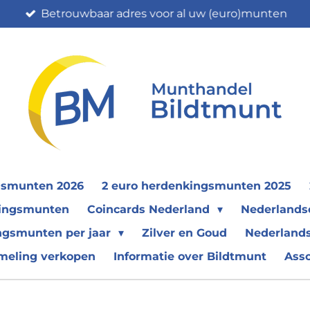
Betrouwbaar adres voor al uw (euro)munten
gsmunten 2026
2 euro herdenkingsmunten 2025
nkingsmunten
Coincards Nederland
Nederland
ngsmunten per jaar
Zilver en Goud
Nederlands
meling verkopen
Informatie over Bildtmunt
Ass