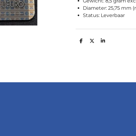
Gewicht: 8,5 gram excl
Diameter: 25,75 mm 
Status: Leverbaar
D
D
S
E
E
H
L
E
A
E
L
R
N
E