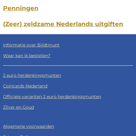
Penningen
(Zeer) zeldzame Nederlands uitgiften
Informatie over Bildtmunt
Waar kan ik bestellen?
2 euro herdenkingsmunten
Coincards Nederland
Officiele varianten 2 euro herdenkingsmunten
Zilver en Goud
Algemene voorwaarden