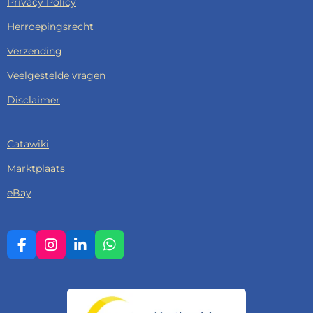
Privacy Policy
Herroepingsrecht
Verzending
Veelgestelde vragen
Disclaimer
Catawiki
Marktplaats
eBay
F
I
L
W
A
N
I
H
C
S
N
A
E
T
K
T
B
A
E
S