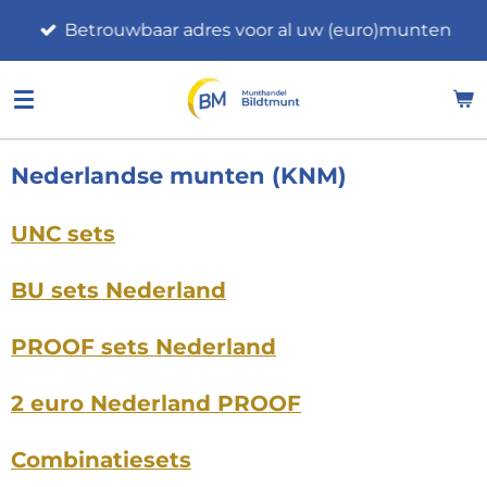
Ga
Betrouwbaar adres voor al uw (euro)munten
direct
naar
de
hoofdinhoud
Nederlandse munten (KNM)
UNC sets
BU sets Nederland
PROOF sets Nederland
2 euro Nederland PROOF
Combinatiesets