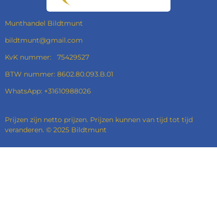
K
A
N
P
M
Munthandel Bildtmunt
bildtmunt@gmail.com
KvK nummer: 75429527
BTW nummer: 8602.80.093.B.01
WhatsApp: +31610988026
Prijzen zijn netto prijzen. Prijzen kunnen van tijd tot tijd
veranderen. © 2025 Bildtmunt