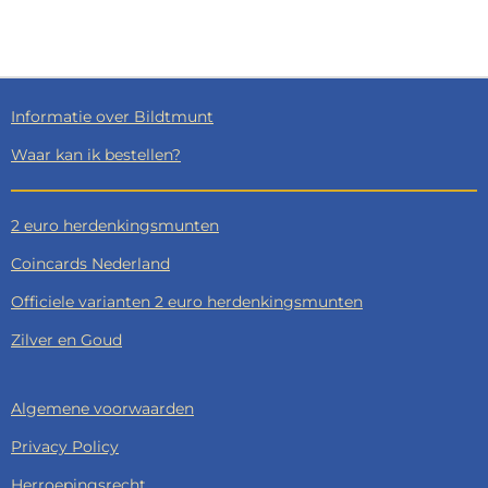
E
E
H
E
L
E
A
L
E
L
R
E
N
E
N
Informatie over Bildtmunt
Waar kan ik bestellen?
2 euro herdenkingsmunten
Coincards Nederland
Officiele varianten 2 euro herdenkingsmunten
Zilver en Goud
Algemene voorwaarden
Privacy Policy
Herroepingsrecht