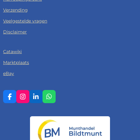
Verzending
Veelgestelde vragen
Disclaimer
Catawiki
Marktplaats
eBay
F
I
L
W
A
N
I
H
C
S
N
A
E
T
K
T
B
A
E
S
O
G
D
A
O
R
I
P