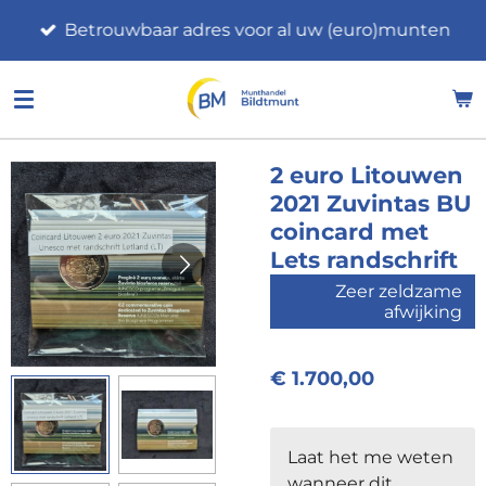
Ga
Betrouwbaar adres voor al uw (euro)munten
direct
naar
de
hoofdinhoud
2 euro Litouwen
2021 Zuvintas BU
coincard met
Lets randschrift
Zeer zeldzame
afwijking
€ 1.700,00
Laat het me weten
wanneer dit