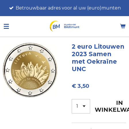
Ga
Betrouwbaar adres voor al uw (euro)munten
direct
naar
de
hoofdinhoud
2 euro Litouwen
2023 Samen
met Oekraïne
UNC
€ 3,50
IN
WINKELW