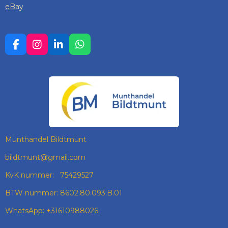
eBay
F
I
L
W
A
N
I
H
C
S
N
A
E
T
K
T
B
A
E
S
O
G
D
A
O
R
I
P
K
A
N
P
M
Munthandel Bildtmunt
bildtmunt@gmail.com
KvK nummer: 75429527
BTW nummer: 8602.80.093.B.01
WhatsApp: +31610988026