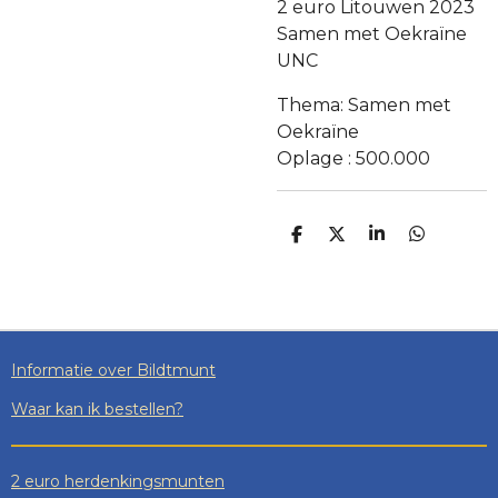
2 euro Litouwen 2023
Samen met Oekraïne
UNC
Thema: Samen met
Oekraïne
Oplage : 500.000
D
D
S
D
E
E
H
E
L
E
A
L
E
L
R
E
N
E
N
Informatie over Bildtmunt
Waar kan ik bestellen?
2 euro herdenkingsmunten