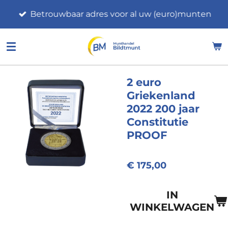
Ga
Betrouwbaar adres voor al uw (euro)munten
direct
naar
de
hoofdinhoud
2 euro
Griekenland
2022 200 jaar
Constitutie
PROOF
€ 175,00
IN
WINKELWAGEN