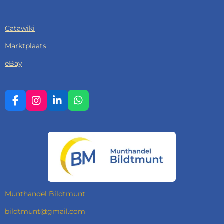
Catawiki
Marktplaats
eBay
F
I
L
W
A
N
I
H
C
S
N
A
E
T
K
T
B
A
E
S
O
G
D
A
O
R
I
P
K
A
N
P
M
Munthandel Bildtmunt
bildtmunt@gmail.com