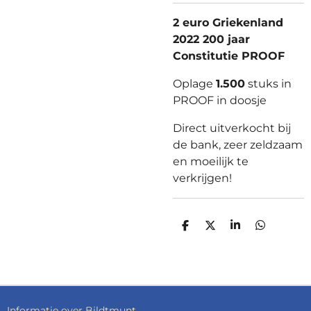
2 euro Griekenland
2022 200 jaar
Constitutie PROOF
Oplage
1.
500
stuks in
PROOF in doosje
Direct uitverkocht bij
de bank, zeer zeldzaam
en moeilijk te
verkrijgen!
D
D
S
D
E
E
H
E
L
E
A
L
E
L
R
E
N
E
N
Informatie over Bildtmunt