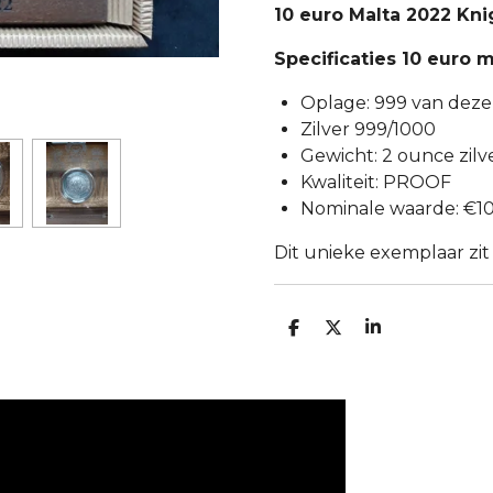
10 euro Malta 2022 Kni
Specificaties 10 euro 
Oplage: 999 van dez
Zilver 999/1000
Gewicht: 2 ounce zilv
Kwaliteit: PROOF
Nominale waarde: €1
Dit unieke exemplaar zit
D
D
S
E
E
H
L
E
A
E
L
R
N
E