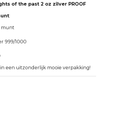
ghts of the past 2 oz zilver PROOF
munt
:
e munt
er 999/1000
0
 in een uitzonderlijk mooie verpakking!