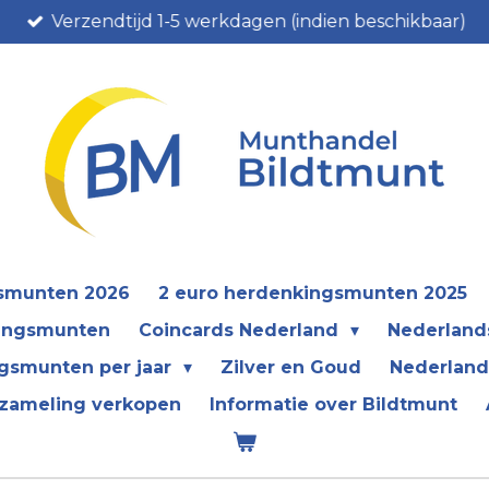
Verzendtijd 1-5 werkdagen (indien beschikbaar)
gsmunten 2026
2 euro herdenkingsmunten 2025
kingsmunten
Coincards Nederland
Nederland
gsmunten per jaar
Zilver en Goud
Nederland
zameling verkopen
Informatie over Bildtmunt