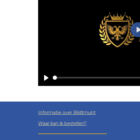
l
P
l
a
y
Informatie over Bildtmunt
Waar kan ik bestellen?