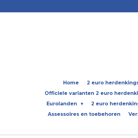
Ga
direct
naar
de
hoofdinhoud
Home
2 euro herdenkin
Officiele varianten 2 euro herden
Eurolanden
2 euro herdenkin
Assessoires en toebehoren
Ver