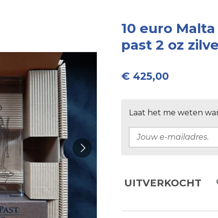
10 euro Malta
past 2 oz zil
€ 425,00
Laat het me weten wan
UITVERKOCHT