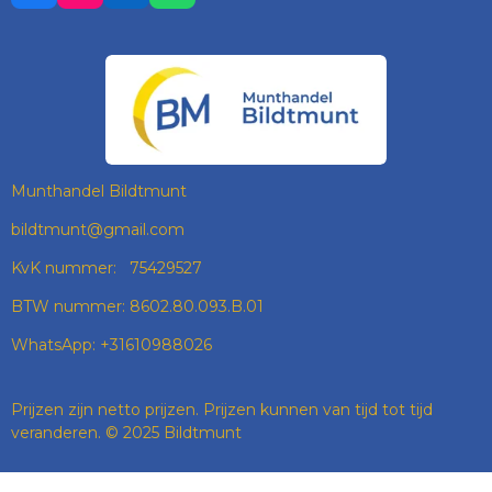
A
N
I
H
C
S
N
A
E
T
K
T
B
A
E
S
O
G
D
A
O
R
I
P
K
A
N
P
M
Munthandel Bildtmunt
bildtmunt@gmail.com
KvK nummer: 75429527
BTW nummer: 8602.80.093.B.01
WhatsApp: +31610988026
Prijzen zijn netto prijzen. Prijzen kunnen van tijd tot tijd
veranderen. © 2025 Bildtmunt