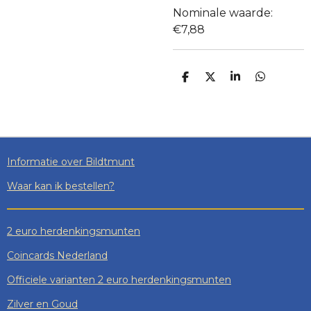
Nominale waarde:
€7,88
D
D
S
D
E
E
H
E
L
E
A
L
E
L
R
E
N
E
N
Informatie over Bildtmunt
Waar kan ik bestellen?
2 euro herdenkingsmunten
Coincards Nederland
Officiele varianten 2 euro herdenkingsmunten
Zilver en Goud