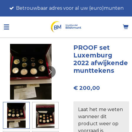
Ga
Betrouwbaar adres voor al uw (euro)munten
direct
naar
de
hoofdinhoud
PROOF set
Luxemburg
2022 afwijkende
munttekens
€ 200,00
Laat het me weten
wanneer dit
product weer op
voorraad is.