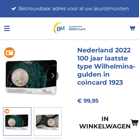
Ga
Betrouwbaar adres voor al uw (euro)munten
direct
naar
de
hoofdinhoud
Nederland 2022
100 jaar laatste
type Wilhelmina-
gulden in
coincard 1923
€ 99,95
IN
WINKELWAGEN