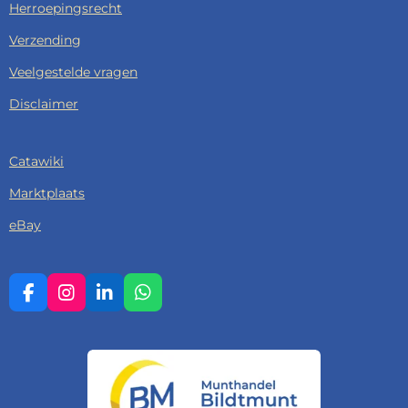
Herroepingsrecht
Verzending
Veelgestelde vragen
Disclaimer
Catawiki
Marktplaats
eBay
F
I
L
W
A
N
I
H
C
S
N
A
E
T
K
T
B
A
E
S
O
G
D
A
O
R
I
P