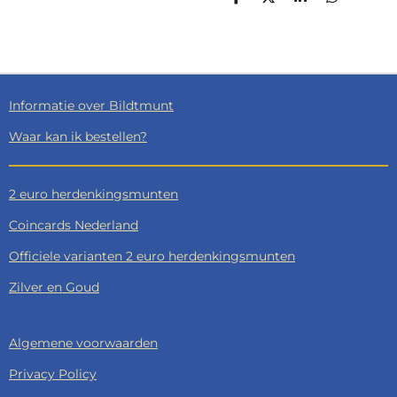
D
D
S
D
E
E
H
E
L
E
A
L
E
L
R
E
N
E
N
Informatie over Bildtmunt
Waar kan ik bestellen?
2 euro herdenkingsmunten
Coincards Nederland
Officiele varianten 2 euro herdenkingsmunten
Zilver en Goud
Algemene voorwaarden
Privacy Policy