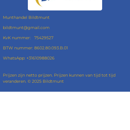
K
A
N
P
M
Munthandel Bildtmunt
bildtmunt@gmail.com
KvK nummer: 75429527
BTW nummer: 8602.80.093.B.01
WhatsApp: +31610988026
Prijzen zijn netto prijzen. Prijzen kunnen van tijd tot tijd
veranderen. © 2025 Bildtmunt