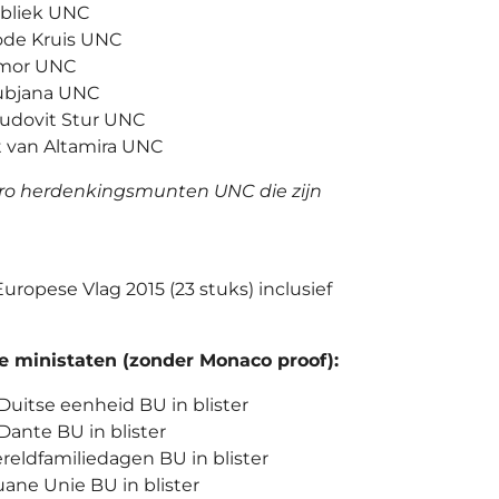
ubliek UNC
Rode Kruis UNC
Timor UNC
jubjana UNC
L'udovit Stur UNC
t van Altamira UNC
euro herdenkingsmunten UNC die zijn
Europese Vlag 2015 (23 stuks) inclusief
 ministaten (zonder Monaco proof):
 Duitse eenheid BU in blister
Dante BU in blister
ereldfamiliedagen BU in blister
uane Unie BU in blister