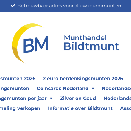
Betrouwbaar adres voor al uw (euro)munten
gsmunten 2026
2 euro herdenkingsmunten 2025
nkingsmunten
Coincards Nederland
Nederland
ngsmunten per jaar
Zilver en Goud
Nederlands
meling verkopen
Informatie over Bildtmunt
Ass