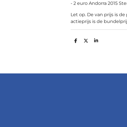
- 2 euro Andorra 2015 St
Let op. De van prijs is de 
actieprijs is de bundelpri
D
D
S
E
E
H
L
E
A
E
L
R
N
E