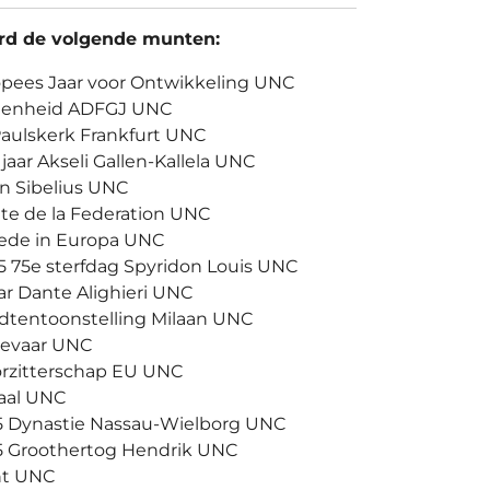
ard de volgende munten:
ropees Jaar voor Ontwikkeling UNC
5 Eenheid ADFGJ UNC
Paulskerk Frankfurt UNC
 jaar Akseli Gallen-Kallela UNC
an Sibelius UNC
Fete de la Federation UNC
Vrede in Europa UNC
5 75e sterfdag Spyridon Louis UNC
aar Dante Alighieri UNC
eldtentoonstelling Milaan UNC
oievaar UNC
oorzitterschap EU UNC
Taal UNC
5 Dynastie Nassau-Wielborg UNC
5 Groothertog Hendrik UNC
cht UNC