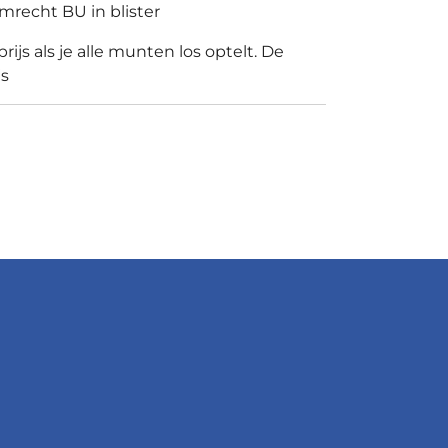
emrecht BU in blister
prijs als je alle munten los optelt. De
js