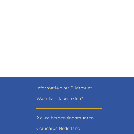
Informatie over Bildtmunt
Waar kan ik bestellen?
2 euro herdenkingsmunten
Coincards Nederland