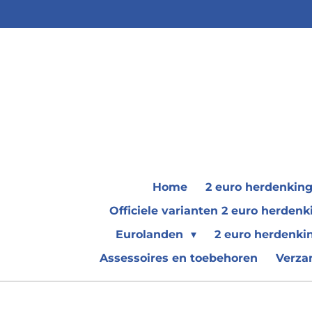
Ga
direct
naar
de
hoofdinhoud
Home
2 euro herdenkin
Officiele varianten 2 euro herde
Eurolanden
2 euro herdenki
Assessoires en toebehoren
Verza