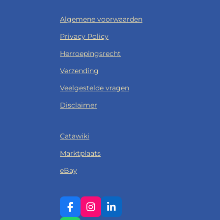
Algemene voorwaarden
Privacy Policy
Herroepingsrecht
Verzending
Veelgestelde vragen
Disclaimer
Catawiki
Marktplaats
eBay
F
I
L
A
N
I