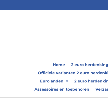
Ga
direct
naar
de
hoofdinhoud
Home
2 euro herdenkin
Officiele varianten 2 euro herde
Eurolanden
2 euro herdenki
Assessoires en toebehoren
Verza