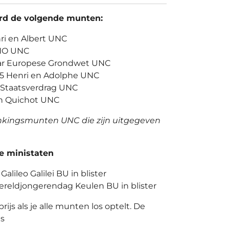
ard de volgende munten:
ri en Albert UNC
UNO UNC
 jaar Europese Grondwet UNC
5 Henri en Adolphe UNC
5 Staatsverdrag UNC
on Quichot UNC
denkingsmunten UNC die zijn uitgegeven
e ministaten
alileo Galilei BU in blister
ereldjongerendag Keulen BU in blister
prijs als je alle munten los optelt. De
js