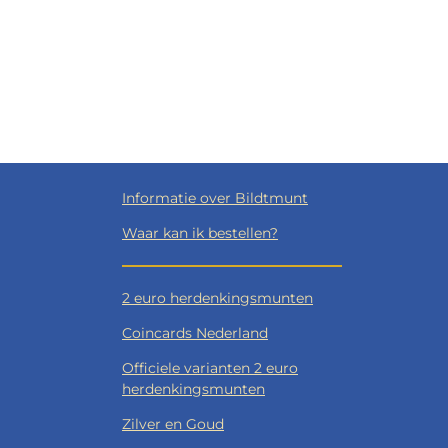
Informatie over Bildtmunt
Waar kan ik bestellen?
2 euro herdenkingsmunten
Coincards Nederland
Officiele varianten 2 euro
herdenkingsmunten
Zilver en Goud