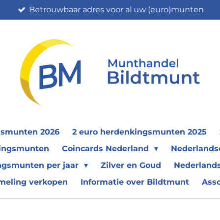
Betrouwbaar adres voor al uw (euro)munten
gsmunten 2026
2 euro herdenkingsmunten 2025
nkingsmunten
Coincards Nederland
Nederland
ngsmunten per jaar
Zilver en Goud
Nederlands
meling verkopen
Informatie over Bildtmunt
Ass