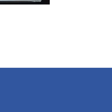
E
E
H
L
E
A
E
L
R
N
E