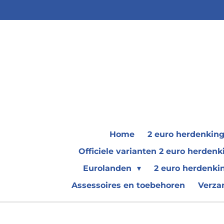
Ga
direct
naar
de
hoofdinhoud
Home
2 euro herdenkin
Officiele varianten 2 euro herde
Eurolanden
2 euro herdenki
Assessoires en toebehoren
Verza