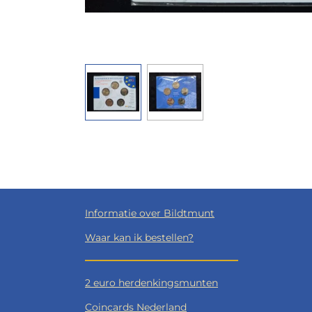
Informatie over Bildtmunt
Waar kan ik bestellen?
2 euro herdenkingsmunten
Coincards Nederland