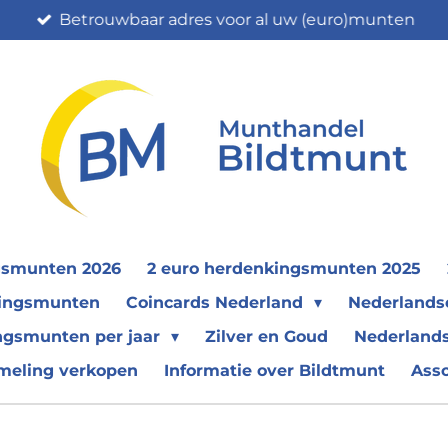
Betrouwbaar adres voor al uw (euro)munten
gsmunten 2026
2 euro herdenkingsmunten 2025
nkingsmunten
Coincards Nederland
Nederland
ngsmunten per jaar
Zilver en Goud
Nederlands
meling verkopen
Informatie over Bildtmunt
Ass