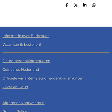
D
D
S
D
E
E
H
E
L
E
A
L
E
L
R
E
N
E
N
Informatie over Bildtmunt
Waar kan ik bestellen?
2 euro herdenkingsmunten
Coincards Nederland
Officiele varianten 2 euro herdenkingsmunten
Zilver en Goud
Algemene voorwaarden
Privacy Policy