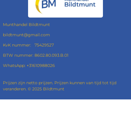
O
G
D
A
O
R
I
P
K
A
N
P
M
Munthandel Bildtmunt
bildtmunt@gmail.com
KvK nummer: 75429527
BTW nummer: 8602.80.093.B.01
WhatsApp: +31610988026
Prijzen zijn netto prijzen. Prijzen kunnen van tijd tot tijd
veranderen. © 2025 Bildtmunt