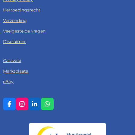
Herroepingsrecht
Verzending
Veelgestelde vragen
Disclaimer
Catawiki
Marktplaats
eBay
F
I
L
W
A
N
I
H
C
S
N
A
E
T
K
T
B
A
E
S