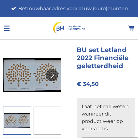
Ga
Betrouwbaar adres voor al uw (euro)munten
direct
naar
de
hoofdinhoud
BU set Letland
2022 Financiële
geletterdheid
€ 34,50
Laat het me weten
wanneer dit
product weer op
voorraad is.