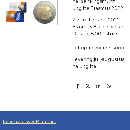
herdenkingsmunt
uitgifte Erasmus 2022
2 euro Letland 2022
Erasmus BU in coincard
Oplage 8.000 stuks
Let op: in voorverkoop.
Levering juli/augustus
na uitgifte
D
D
S
D
E
E
H
E
L
E
A
L
E
L
R
E
N
E
N
Informatie over Bildtmunt