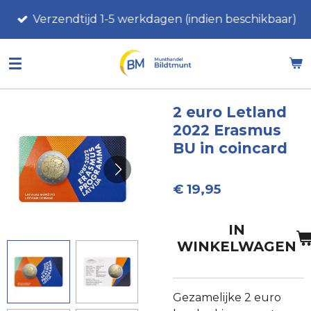
Ga
Verzendtijd 1-5 werkdagen (indien beschikbaar)
direct
naar
de
hoofdinhoud
2 euro Letland
2022 Erasmus
BU in coincard
€ 19,95
IN
WINKELWAGEN
Gezamelijke 2 euro