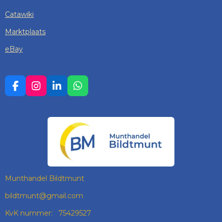
Catawiki
Marktplaats
eBay
F
I
L
W
A
N
I
H
C
S
N
A
E
T
K
T
B
A
E
S
O
G
D
A
O
R
I
P
K
A
N
P
M
Munthandel Bildtmunt
bildtmunt@gmail.com
KvK nummer: 75429527