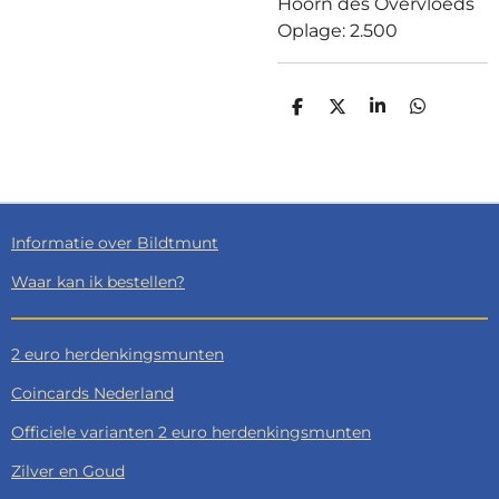
Hoorn des Overvloeds
Oplage: 2.500
D
D
S
D
E
E
H
E
L
E
A
L
E
L
R
E
N
E
N
Informatie over Bildtmunt
Waar kan ik bestellen?
2 euro herdenkingsmunten
Coincards Nederland
Officiele varianten 2 euro herdenkingsmunten
Zilver en Goud