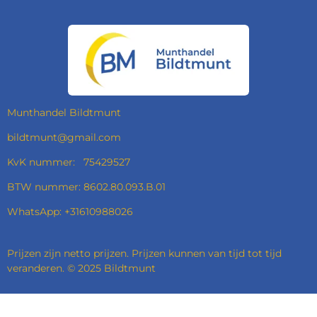
C
S
N
A
E
T
K
T
B
A
E
S
O
G
D
A
O
R
I
P
K
A
N
P
M
Munthandel Bildtmunt
bildtmunt@gmail.com
KvK nummer: 75429527
BTW nummer: 8602.80.093.B.01
WhatsApp: +31610988026
Prijzen zijn netto prijzen. Prijzen kunnen van tijd tot tijd
veranderen. © 2025 Bildtmunt