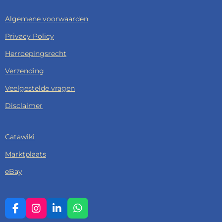
Algemene voorwaarden
Privacy Policy
Herroepingsrecht
Verzending
Veelgestelde vragen
Disclaimer
Catawiki
Marktplaats
eBay
F
I
L
W
A
N
I
H