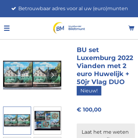
Ga
Betrouwbaar adres voor al uw (euro)munten
direct
naar
de
hoofdinhoud
BU set
Luxemburg 2022
Vianden met 2
euro Huwelijk +
50jr Vlag DUO
Nieuw!
€ 100,00
Laat het me weten