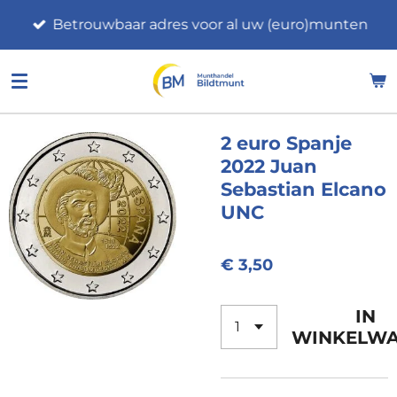
Ga
Betrouwbaar adres voor al uw (euro)munten
direct
naar
de
hoofdinhoud
2 euro Spanje
2022 Juan
Sebastian Elcano
UNC
€ 3,50
IN
WINKELW