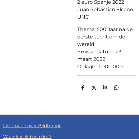
2 euro Spanje 2022
Juan Sebastian Elcano
UNC
Thema: 500 Jaar na de
eerste tocht om de
wereld
Emissiedatum: 23
maart 2022
Oplage : 1.000.000
D
D
S
D
E
E
H
E
L
E
A
L
E
L
R
E
N
E
N
Informatie over Bildtmunt
Waar kan ik bestellen?