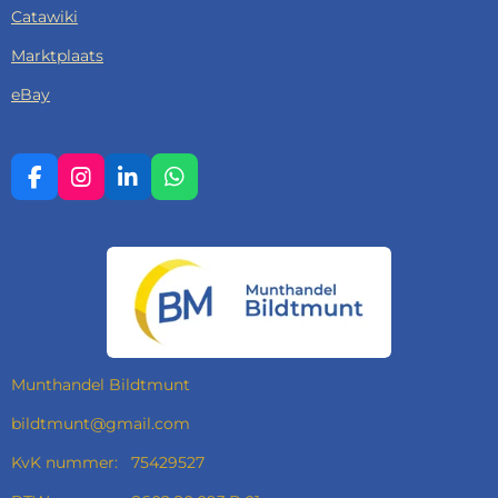
Catawiki
Marktplaats
eBay
F
I
L
W
A
N
I
H
C
S
N
A
E
T
K
T
B
A
E
S
O
G
D
A
O
R
I
P
K
A
N
P
M
Munthandel Bildtmunt
bildtmunt@gmail.com
KvK nummer: 75429527