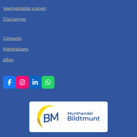
Veelgestelde vragen
Disclaimer
Catawiki
Marktplaats
eBay
F
I
L
W
A
N
I
H
C
S
N
A
E
T
K
T
B
A
E
S
O
G
D
A
O
R
I
P
K
A
N
P
M