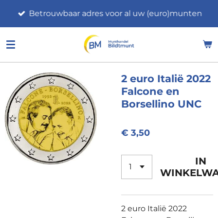
Ga
Betrouwbaar adres voor al uw (euro)munten
direct
naar
de
hoofdinhoud
2 euro Italië 2022
Falcone en
Borsellino UNC
€ 3,50
IN
WINKELW
2 euro Italië 2022