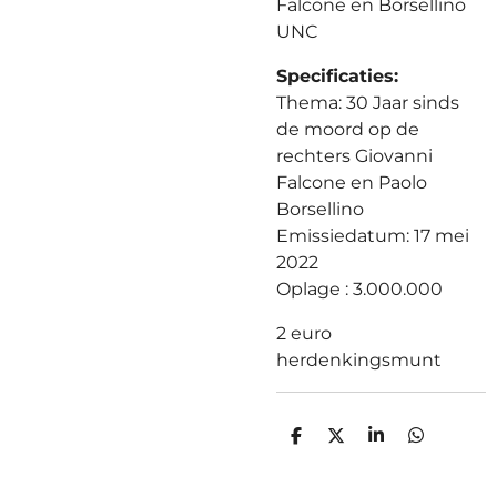
Falcone en Borsellino
UNC
Specificaties:
Thema: 30 Jaar sinds
de moord op de
rechters Giovanni
Falcone en Paolo
Borsellino
Emissiedatum: 17 mei
2022
Oplage : 3.000.000
2 euro
herdenkingsmunt
D
D
S
D
E
E
H
E
L
E
A
L
E
L
R
E