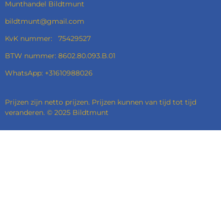
Munthandel Bildtmunt
bildtmunt@gmail.com
KvK nummer: 75429527
BTW nummer: 8602.80.093.B.01
WhatsApp: +31610988026
Prijzen zijn netto prijzen. Prijzen kunnen van tijd tot tijd
veranderen. © 2025 Bildtmunt