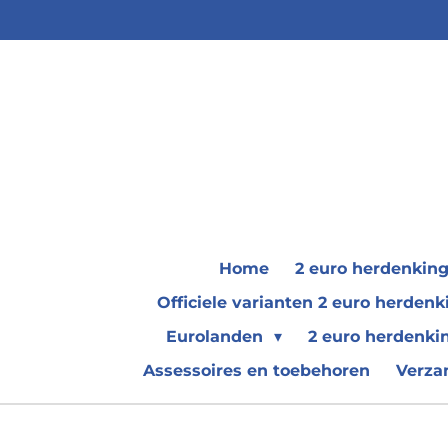
Ga
direct
naar
de
hoofdinhoud
Home
2 euro herdenkin
Officiele varianten 2 euro herde
Eurolanden
2 euro herdenki
Assessoires en toebehoren
Verza