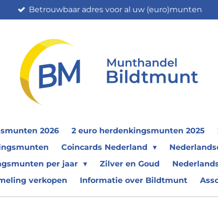
Betrouwbaar adres voor al uw (euro)munten
gsmunten 2026
2 euro herdenkingsmunten 2025
nkingsmunten
Coincards Nederland
Nederland
ngsmunten per jaar
Zilver en Goud
Nederlands
meling verkopen
Informatie over Bildtmunt
Ass