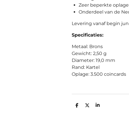
Zeer beperkte oplage
Onderdeel van de Ned
Levering vanaf begin jun
Specificaties:
Metaal: Brons
Gewicht: 2,50 g
Diameter: 19,0 mm
Rand: Kartel
Oplage: 3.500 coincards
D
D
S
E
E
H
L
E
A
E
L
R
N
E