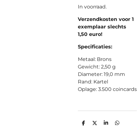
In voorraad.
Verzendkosten voor 1
exemplaar slechts
1,50 euro!
Specificaties:
Metaal: Brons
Gewicht: 2,50 g
Diameter: 19,0 mm
Rand: Kartel
Oplage: 3.500 coincards
D
D
S
D
E
E
H
E
L
E
A
L
E
L
R
E