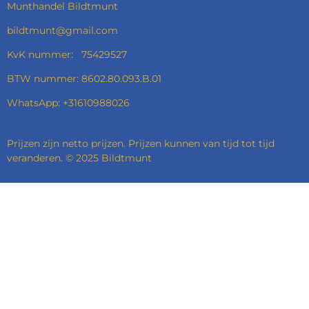
Munthandel Bildtmunt
bildtmunt@gmail.com
KvK nummer: 75429527
BTW nummer: 8602.80.093.B.01
WhatsApp: +31610988026
Prijzen zijn netto prijzen. Prijzen kunnen van tijd tot tijd
veranderen. © 2025 Bildtmunt