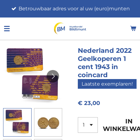
Ga
Betrouwbaar adres voor al uw (euro)munten
direct
naar
de
hoofdinhoud
Nederland 2022
Geelkoperen 1
cent 1943 in
coincard
Laatste exemplaren!
€ 23,00
IN
WINKELW