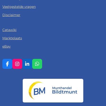
Veelgestelde vragen
Disclaimer
Catawiki
Marktplaats
eBay
F
I
L
W
A
N
I
H
C
S
N
A
E
T
K
T
B
A
E
S
O
G
D
A
O
R
I
P
K
A
N
P
M