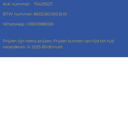
KvK nummer: 75429527
BTW nummer: 8602.80.093.B.01
WhatsApp: +31610988026
Prijzen zijn netto prijzen. Prijzen kunnen van tijd tot tijd
veranderen. © 2025 Bildtmunt