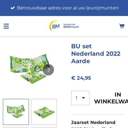
Ga
Betrouwbaar adres voor al uw (euro)munten
direct
naar
de
hoofdinhoud
BU set
Nederland 2022
Aarde
€ 24,95
IN
WINKELW
Jaarset Nederland