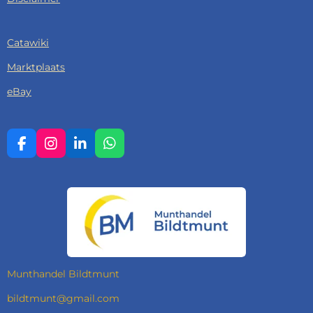
Catawiki
Marktplaats
eBay
F
I
L
W
A
N
I
H
C
S
N
A
E
T
K
T
B
A
E
S
O
G
D
A
O
R
I
P
K
A
N
P
M
Munthandel Bildtmunt
bildtmunt@gmail.com