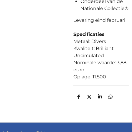
Onderdeel van de
Nationale Collectie®
Levering eind februari
Specificaties
Metaal: Divers
Kwaliteit: Brilliant
Uncirculated
Nominale waarde: 3,88
euro
Oplage: 11.500
D
D
S
D
E
E
H
E
L
E
A
L
E
L
R
E
N
E
N