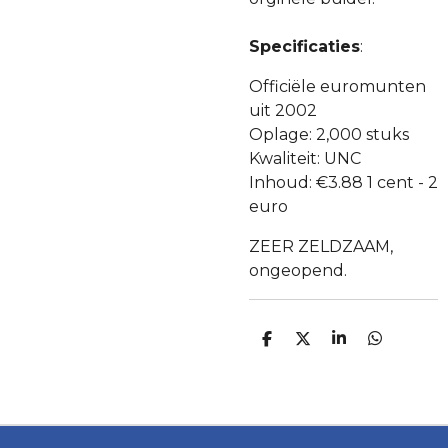
Specificaties
:
Officiële euromunten
uit 2002
Oplage: 2
,000
stuks
Kwaliteit: UNC
Inhoud: €3.88 1 cent - 2
euro
ZEER ZELDZAAM,
ongeopend.
D
D
S
D
E
E
H
E
L
E
A
L
E
L
R
E
N
E
N