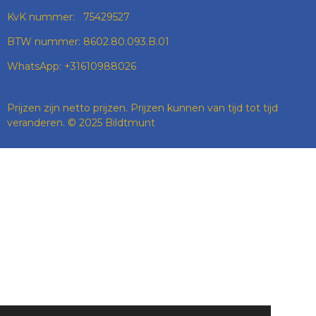
KvK nummer: 75429527
BTW nummer: 8602.80.093.B.01
WhatsApp: +31610988026
Prijzen zijn netto prijzen. Prijzen kunnen van tijd tot tijd
veranderen. © 2025 Bildtmunt