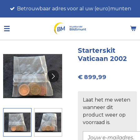
Ga
Betrouwbaar adres voor al uw (euro)munten
direct
naar
de
hoofdinhoud
Starterskit
Vaticaan 2002
€ 899,99
Laat het me weten
wanneer dit
product weer op
voorraad is.