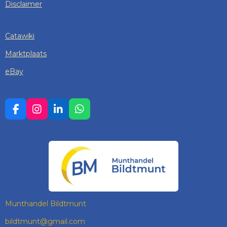
Disclaimer
Catawiki
Marktplaats
eBay
F
I
L
W
A
N
I
H
C
S
N
A
E
T
K
T
B
A
E
S
O
G
D
A
O
R
I
P
K
A
N
P
M
Munthandel Bildtmunt
bildtmunt@gmail.com