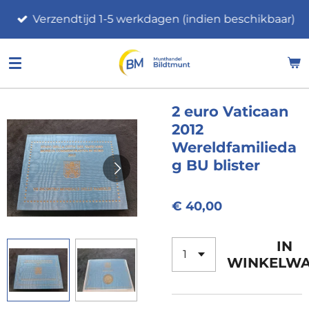
Ga
Verzendtijd 1-5 werkdagen (indien beschikbaar)
direct
naar
de
hoofdinhoud
2 euro Vaticaan
2012
Wereldfamilieda
g BU blister
€ 40,00
IN
WINKELW