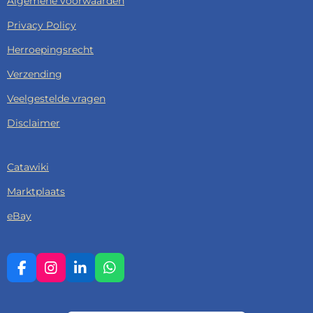
Algemene voorwaarden
Privacy Policy
Herroepingsrecht
Verzending
Veelgestelde vragen
Disclaimer
Catawiki
Marktplaats
eBay
F
I
L
W
A
N
I
H
C
S
N
A