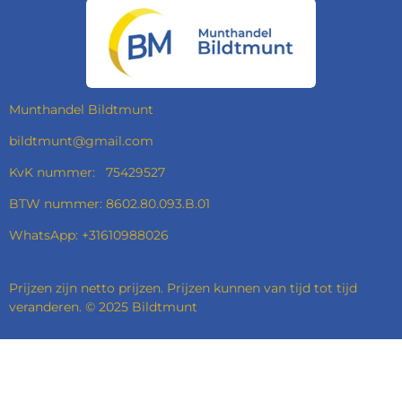
E
T
K
T
B
A
E
S
O
G
D
A
O
R
I
P
K
A
N
P
M
Munthandel Bildtmunt
bildtmunt@gmail.com
KvK nummer: 75429527
BTW nummer: 8602.80.093.B.01
WhatsApp: +31610988026
Prijzen zijn netto prijzen. Prijzen kunnen van tijd tot tijd
veranderen. © 2025 Bildtmunt