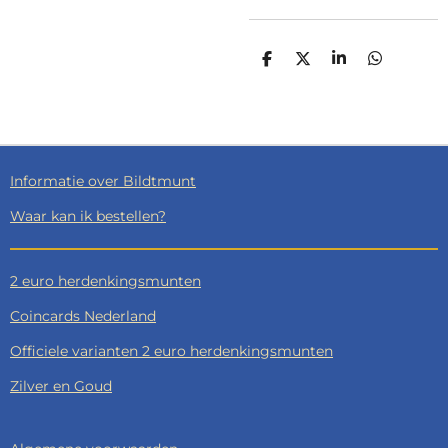
D
D
S
D
E
E
H
E
L
E
A
L
E
L
R
E
N
E
N
Informatie over Bildtmunt
Waar kan ik bestellen?
2 euro herdenkingsmunten
Coincards Nederland
Officiele varianten 2 euro herdenkingsmunten
Zilver en Goud