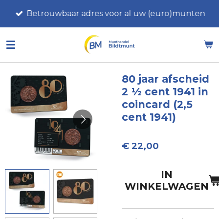
Ga
Betrouwbaar adres voor al uw (euro)munten
direct
naar
de
hoofdinhoud
80 jaar afscheid
2 ½ cent 1941 in
coincard (2,5
cent 1941)
€ 22,00
IN
WINKELWAGEN