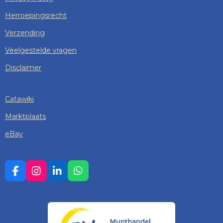
Herroepingsrecht
Verzending
Veelgestelde vragen
Disclaimer
Catawiki
Marktplaats
eBay
F
I
L
W
A
N
I
H
C
S
N
A
E
T
K
T
B
A
E
S
O
G
D
A