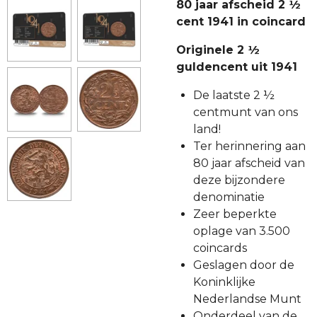
80 jaar afscheid 2 ½
cent 1941 in coincard
Originele 2 ½
guldencent uit 1941
De laatste 2 ½
centmunt van ons
land!
Ter herinnering aan
80 jaar afscheid van
deze bijzondere
denominatie
Zeer beperkte
oplage van 3.500
coincards
Geslagen door de
Koninklijke
Nederlandse Munt
Onderdeel van de