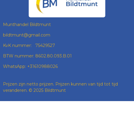
O
R
I
P
K
A
N
P
M
Munthandel Bildtmunt
bildtmunt@gmail.com
KvK nummer: 75429527
BTW nummer: 8602.80.093.B.01
WhatsApp: +31610988026
Prijzen zijn netto prijzen. Prijzen kunnen van tijd tot tijd
veranderen. © 2025 Bildtmunt