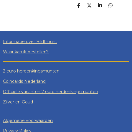
D
D
S
D
E
E
H
E
L
E
A
L
E
L
R
E
N
E
N
Informatie over Bildtmunt
Waar kan ik bestellen?
2 euro herdenkingsmunten
Coincards Nederland
Officiele varianten 2 euro herdenkingsmunten
Zilver en Goud
Algemene voorwaarden
Privacy Policy