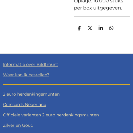
Oplage: 10.000 stuks
per box uitgegeven.
D
D
S
D
E
E
H
E
L
E
A
L
E
L
R
E
N
E
N
Informatie over Bildtmunt
Waar kan ik bestellen?
2 euro herdenkingsmunten
Coincards Nederland
Officiele varianten 2 euro herdenkingsmunten
Zilver en Goud