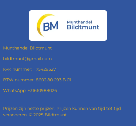
C
S
N
A
E
T
K
T
B
A
E
S
O
G
D
A
O
R
I
P
K
A
N
P
M
Munthandel Bildtmunt
bildtmunt@gmail.com
KvK nummer: 75429527
BTW nummer: 8602.80.093.B.01
WhatsApp: +31610988026
Prijzen zijn netto prijzen. Prijzen kunnen van tijd tot tijd
veranderen. © 2025 Bildtmunt