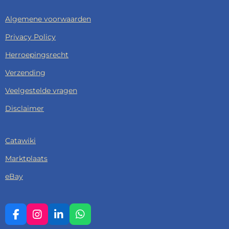
Algemene voorwaarden
Privacy Policy
Herroepingsrecht
Verzending
Veelgestelde vragen
Disclaimer
Catawiki
Marktplaats
eBay
F
I
L
W
A
N
I
H