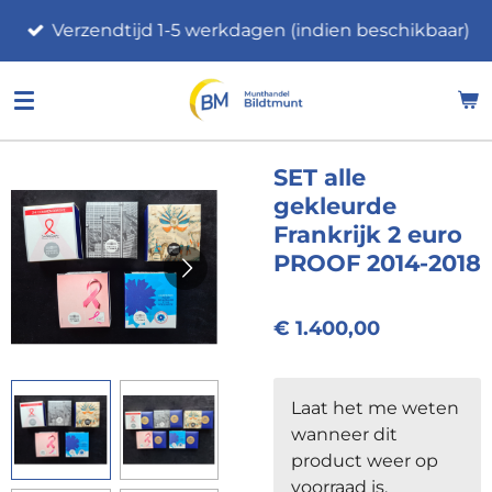
Ga
Verzendtijd 1-5 werkdagen (indien beschikbaar)
direct
naar
de
hoofdinhoud
SET alle
gekleurde
Frankrijk 2 euro
PROOF 2014-2018
€ 1.400,00
Laat het me weten
wanneer dit
product weer op
voorraad is.