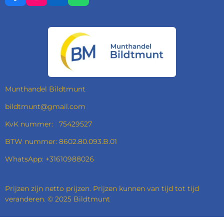
A
N
I
H
C
S
N
A
E
T
K
T
B
A
E
S
O
G
D
A
O
R
I
P
K
A
N
P
M
Munthandel Bildtmunt
bildtmunt@gmail.com
KvK nummer: 75429527
BTW nummer: 8602.80.093.B.01
WhatsApp: +31610988026
Prijzen zijn netto prijzen. Prijzen kunnen van tijd tot tijd
veranderen. © 2025 Bildtmunt