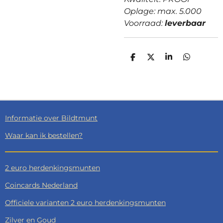
Oplage: max. 5.000
Voorraad:
leverbaar
D
D
S
D
E
E
H
E
L
E
A
L
E
L
R
E
N
E
N
Informatie over Bildtmunt
Waar kan ik bestellen?
2 euro herdenkingsmunten
Coincards Nederland
Officiele varianten 2 euro herdenkingsmunten
Zilver en Goud