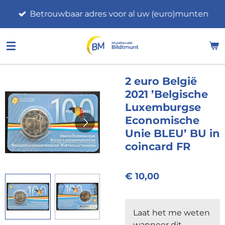
Ga
Betrouwbaar adres voor al uw (euro)munten
direct
naar
de
hoofdinhoud
2 euro België
2021 ’Belgische
Luxemburgse
Economische
Unie BLEU’ BU in
coincard FR
€ 10,00
Laat het me weten
wanneer dit