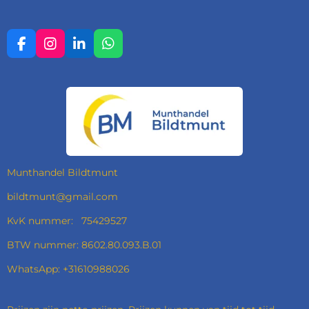
F
I
L
W
A
N
I
H
C
S
N
A
E
T
K
T
B
A
E
S
O
G
D
A
O
R
I
P
K
A
N
P
M
Munthandel Bildtmunt
bildtmunt@gmail.com
KvK nummer: 75429527
BTW nummer: 8602.80.093.B.01
WhatsApp: +31610988026