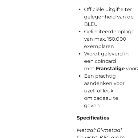
Officiële uitgifte ter
gelegenheid van de
BLEU
Gelimiteerde oplage
van max. 150.000
exemplaren
Wordt geleverd in
een coincard
met
Franstalige
voorz
Een prachtig
aandenken voor
uzelf of leuk
om cadeau te
geven
Specificaties
Metaal: Bi-metaal
Gewicht: 8,50 gram