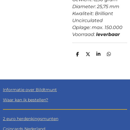
Diameter: 25,75 mm
Kwaliteit: Brilliant
Uncirculated
Oplage: max. 150.000
Voorraad:
leverbaar
D
D
S
D
E
E
H
E
L
E
A
L
E
L
R
E
N
E
N
Informatie over Bildtmunt
Waar kan ik bestellen?
2 euro herdenkingsmunten
Coincards Nederland