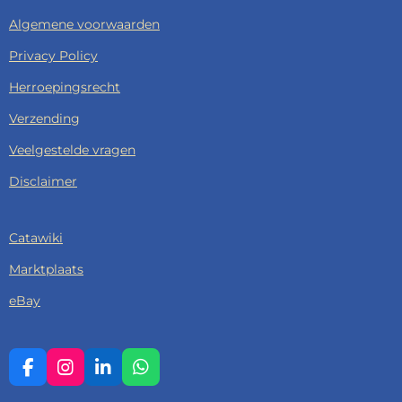
Algemene voorwaarden
Privacy Policy
Herroepingsrecht
Verzending
Veelgestelde vragen
Disclaimer
Catawiki
Marktplaats
eBay
F
I
L
W
A
N
I
H