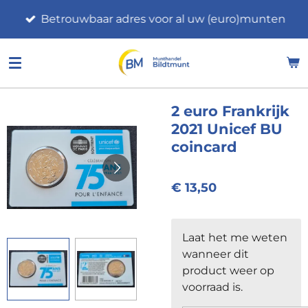
Ga
Betrouwbaar adres voor al uw (euro)munten
direct
naar
de
hoofdinhoud
2 euro Frankrijk
2021 Unicef BU
coincard
€ 13,50
Laat het me weten
wanneer dit
product weer op
voorraad is.