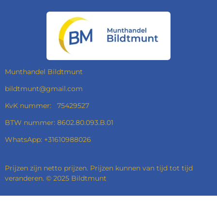
C
S
N
A
E
T
K
T
B
A
E
S
O
G
D
A
O
R
I
P
K
A
N
P
M
Munthandel Bildtmunt
bildtmunt@gmail.com
KvK nummer: 75429527
BTW nummer: 8602.80.093.B.01
WhatsApp: +31610988026
Prijzen zijn netto prijzen. Prijzen kunnen van tijd tot tijd
veranderen. © 2025 Bildtmunt