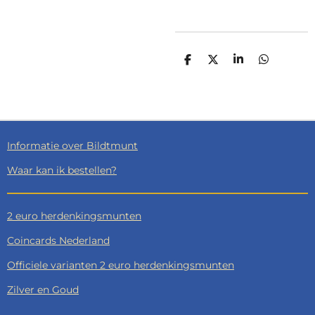
D
D
S
D
E
E
H
E
L
E
A
L
E
L
R
E
N
E
N
Informatie over Bildtmunt
Waar kan ik bestellen?
2 euro herdenkingsmunten
Coincards Nederland
Officiele varianten 2 euro herdenkingsmunten
Zilver en Goud