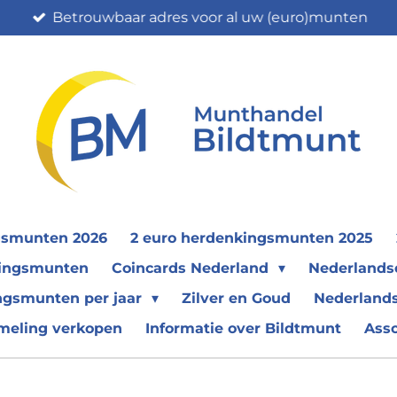
Betrouwbaar adres voor al uw (euro)munten
gsmunten 2026
2 euro herdenkingsmunten 2025
nkingsmunten
Coincards Nederland
Nederland
ngsmunten per jaar
Zilver en Goud
Nederlands
meling verkopen
Informatie over Bildtmunt
Ass