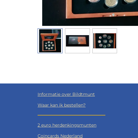
Informatie over Bildtmunt
Waar kan ik bestellen?
2 euro herdenkingsmunten
Coincards Nederland