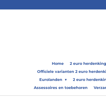
Ga
direct
naar
de
hoofdinhoud
Home
2 euro herdenkin
Officiele varianten 2 euro herde
Eurolanden
2 euro herdenki
Assessoires en toebehoren
Verza