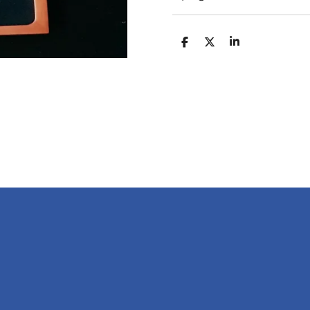
D
D
S
E
E
H
L
E
A
E
L
R
N
E