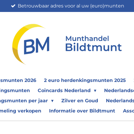
Betrouwbaar adres voor al uw (euro)munten
gsmunten 2026
2 euro herdenkingsmunten 2025
nkingsmunten
Coincards Nederland
Nederland
ngsmunten per jaar
Zilver en Goud
Nederlands
meling verkopen
Informatie over Bildtmunt
Ass