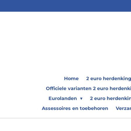
Ga
direct
naar
de
hoofdinhoud
Home
2 euro herdenkin
Officiele varianten 2 euro herde
Eurolanden
2 euro herdenki
Assessoires en toebehoren
Verza