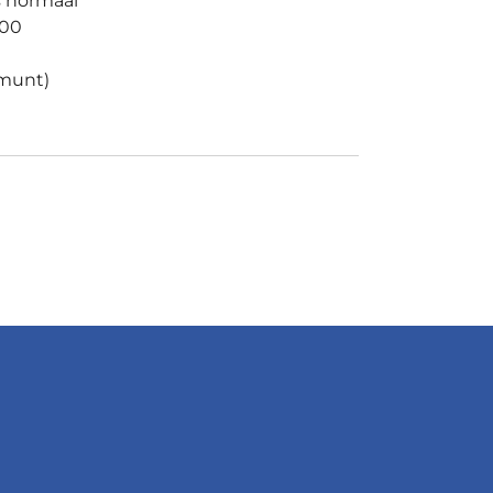
s normaal
,00
(munt)