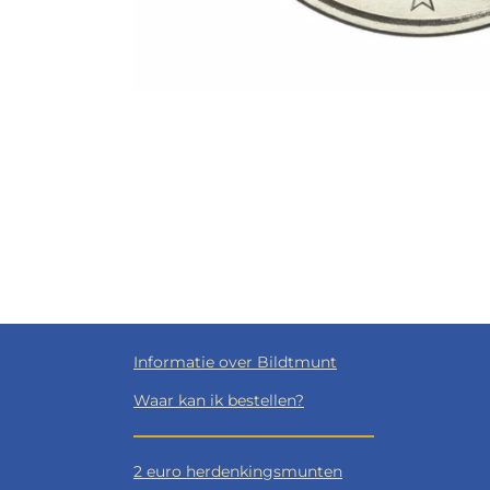
Informatie over Bildtmunt
Waar kan ik bestellen?
2 euro herdenkingsmunten