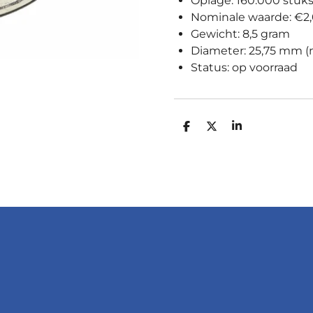
Oplage: 160.000 stuk
Nominale waarde: €2
Gewicht: 8,5 gram
Diameter: 25,75 mm 
Status: op voorraad
D
D
S
E
E
H
L
E
A
E
L
R
N
E