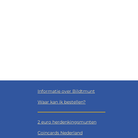
Informatie over Bildtmunt
Waar kan ik bestellen?
2 euro herdenkingsmunten
Coincards Nederland