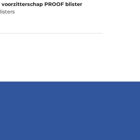
U voorzitterschap PROOF blister
isters