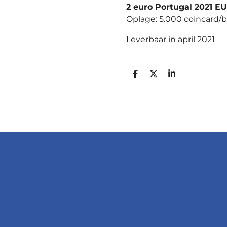
2 euro Portugal 2021 E
Oplage: 5.000 coincard/bl
Leverbaar in april 2021
D
D
S
E
E
H
L
E
A
E
L
R
N
E