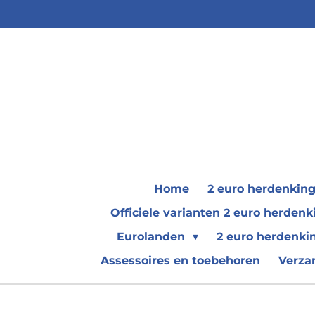
Ga
direct
naar
de
hoofdinhoud
Home
2 euro herdenkin
Officiele varianten 2 euro herde
Eurolanden
2 euro herdenki
Assessoires en toebehoren
Verza