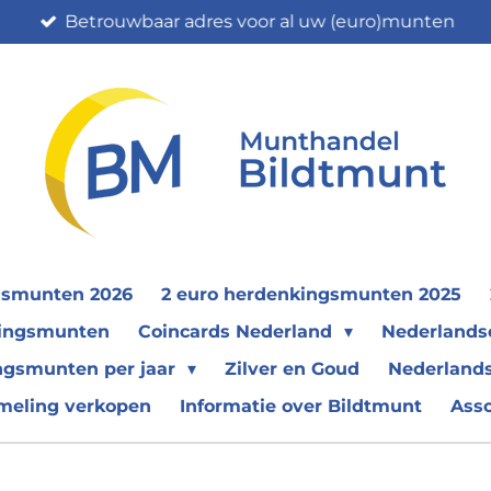
Betrouwbaar adres voor al uw (euro)munten
gsmunten 2026
2 euro herdenkingsmunten 2025
nkingsmunten
Coincards Nederland
Nederland
ngsmunten per jaar
Zilver en Goud
Nederlands
meling verkopen
Informatie over Bildtmunt
Ass