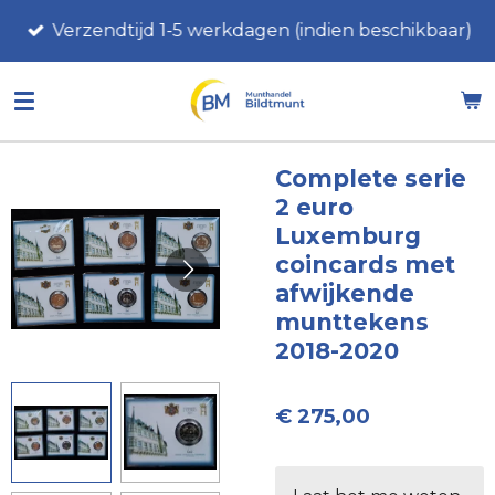
Ga
Verzendtijd 1-5 werkdagen (indien beschikbaar)
direct
naar
de
hoofdinhoud
Complete serie
2 euro
Luxemburg
coincards met
afwijkende
munttekens
2018-2020
€ 275,00