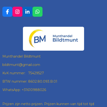
F
I
L
W
A
N
I
H
C
S
N
A
E
T
K
T
B
A
E
S
O
G
D
A
O
R
I
P
K
A
N
P
M
Munthandel Bildtmunt
bildtmunt@gmail.com
KvK nummer: 75429527
BTW nummer: 8602.80.093.B.01
WhatsApp: +31610988026
Prijzen zijn netto prijzen. Prijzen kunnen van tijd tot tijd