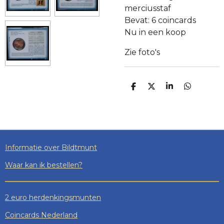
merciusstaf
Bevat: 6 coincards
Nu in een koop
Zie foto's
D
D
S
D
E
E
H
E
L
E
A
L
E
L
R
E
N
E
N
Informatie over Bildtmunt
Waar kan ik bestellen?
2 euro herdenkingsmunten
Coincards Nederland