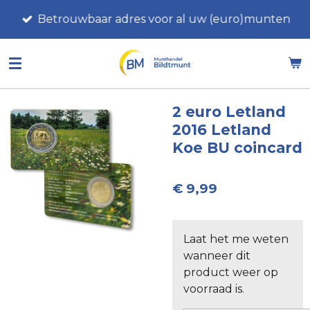
Ga
Betrouwbaar adres voor al uw (euro)munten
direct
naar
de
hoofdinhoud
2 euro Letland
2016 Letland
Koe BU coincard
€ 9,99
Laat het me weten
wanneer dit
product weer op
voorraad is.