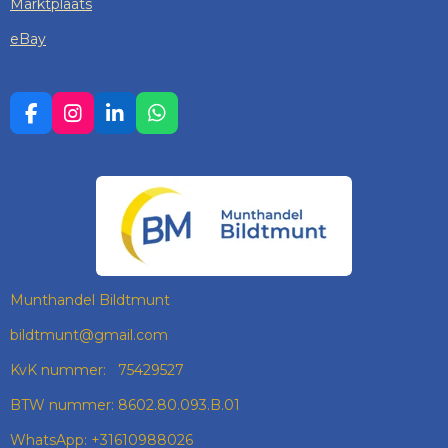
Marktplaats
eBay
F
I
L
W
A
N
I
H
C
S
N
A
E
T
K
T
B
A
E
S
O
G
D
A
O
R
I
P
K
A
N
P
M
Munthandel Bildtmunt
bildtmunt@gmail.com
KvK nummer: 75429527
BTW nummer: 8602.80.093.B.01
WhatsApp: +31610988026