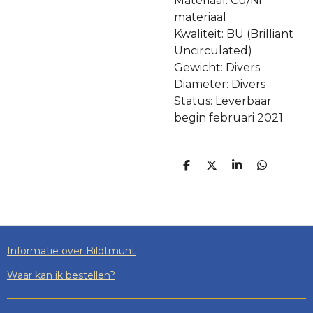
Materiaal: Cu/Ni
materiaal
Kwaliteit: BU (Brilliant
Uncirculated)
Gewicht: Divers
Diameter: Divers
Status: Leverbaar
begin februari 2021
D
D
S
D
E
E
H
E
L
E
A
L
E
L
R
E
N
E
N
Informatie over Bildtmunt
Waar kan ik bestellen?