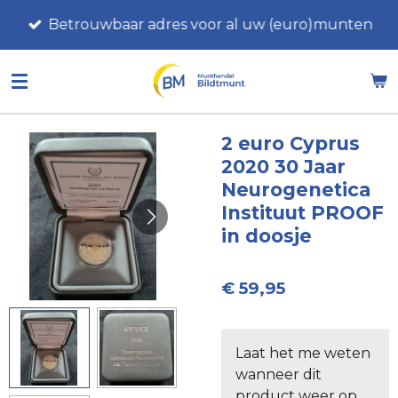
Ga
Betrouwbaar adres voor al uw (euro)munten
direct
naar
de
hoofdinhoud
2 euro Cyprus
2020 30 Jaar
Neurogenetica
Instituut PROOF
in doosje
€ 59,95
Laat het me weten
wanneer dit
product weer op