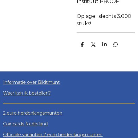
Instituut PROOF
Oplage : slechts 3.000
stuks!
D
D
S
D
E
E
H
E
L
E
A
L
E
L
R
E
N
E
N
Informatie over Bildtmunt
Waar kan ik bestellen?
2 euro herdenkingsmunten
Coincards Nederland
Officiele varianten 2 euro herdenkingsmunten