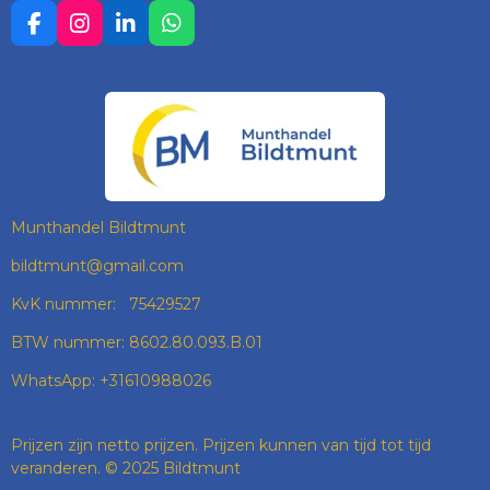
F
I
L
W
A
N
I
H
C
S
N
A
E
T
K
T
B
A
E
S
O
G
D
A
O
R
I
P
K
A
N
P
M
Munthandel Bildtmunt
bildtmunt@gmail.com
KvK nummer: 75429527
BTW nummer: 8602.80.093.B.01
WhatsApp: +31610988026
Prijzen zijn netto prijzen. Prijzen kunnen van tijd tot tijd
veranderen. © 2025 Bildtmunt