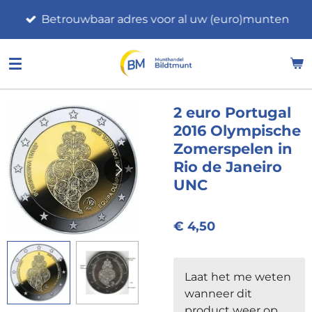
Ga
Betrouwbaar adres voor al uw (euro)munten
direct
naar
de
hoofdinhoud
2 euro Portugal
2016 Olympische
Zomerspelen in
Rio de Janeiro
UNC
€ 4,50
Laat het me weten
wanneer dit
product weer op