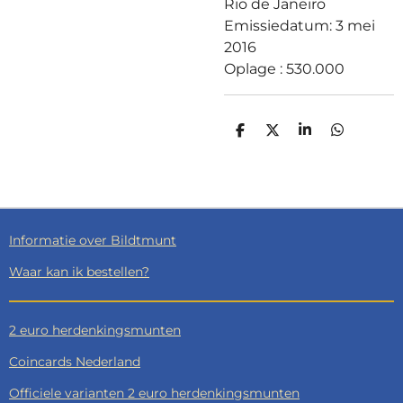
Rio de Janeiro
Emissiedatum: 3 mei
2016
Oplage : 530.000
D
D
S
D
E
E
H
E
L
E
A
L
E
L
R
E
N
E
N
Informatie over Bildtmunt
Waar kan ik bestellen?
2 euro herdenkingsmunten
Coincards Nederland
Officiele varianten 2 euro herdenkingsmunten