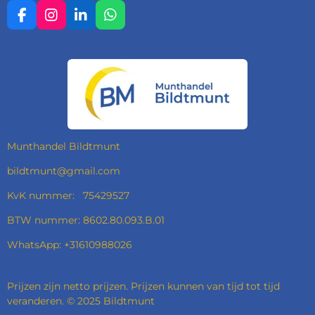
F
I
L
W
A
N
I
H
C
S
N
A
E
T
K
T
B
A
E
S
O
G
D
A
O
R
I
P
K
A
N
P
M
Munthandel Bildtmunt
bildtmunt@gmail.com
KvK nummer: 75429527
BTW nummer: 8602.80.093.B.01
WhatsApp: +31610988026
Prijzen zijn netto prijzen. Prijzen kunnen van tijd tot tijd
veranderen. © 2025 Bildtmunt