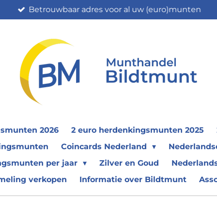
Betrouwbaar adres voor al uw (euro)munten
gsmunten 2026
2 euro herdenkingsmunten 2025
nkingsmunten
Coincards Nederland
Nederland
ngsmunten per jaar
Zilver en Goud
Nederlands
meling verkopen
Informatie over Bildtmunt
Ass