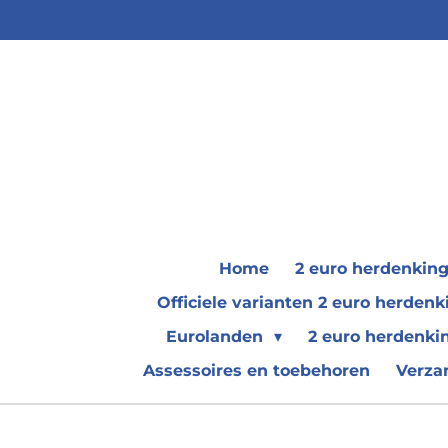
Ga
direct
naar
de
hoofdinhoud
Home
2 euro herdenkin
Officiele varianten 2 euro herde
Eurolanden
2 euro herdenki
Assessoires en toebehoren
Verza