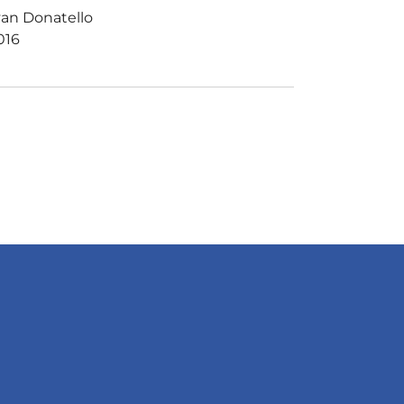
van Donatello
016