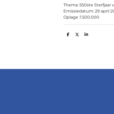
Thema: 550ste Sterfjaar 
Emissiedatum: 29 april 2
Oplage :1.500.000
D
D
S
E
E
H
L
E
A
E
L
R
N
E