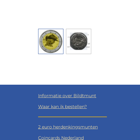
Informatie over Bildtmunt
Waar kan ik bestellen?
2 euro herdenkingsmunten
Coincards Nederland