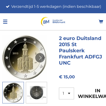
Ga
Verzendtijd 1-5 werkdagen (indien beschikbaar)
direct
naar
de
hoofdinhoud
2 euro Duitsland
2015 St
Paulskerk
Frankfurt ADFGJ
UNC
€ 15,00
IN
WINKELW