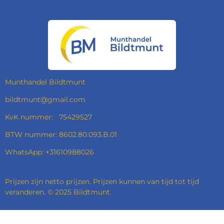
A
N
I
H
C
S
N
A
E
T
K
T
B
A
E
S
O
G
D
A
O
R
I
P
K
A
N
P
M
Munthandel Bildtmunt
bildtmunt@gmail.com
KvK nummer: 75429527
BTW nummer: 8602.80.093.B.01
WhatsApp: +31610988026
Prijzen zijn netto prijzen. Prijzen kunnen van tijd tot tijd
veranderen. © 2025 Bildtmunt