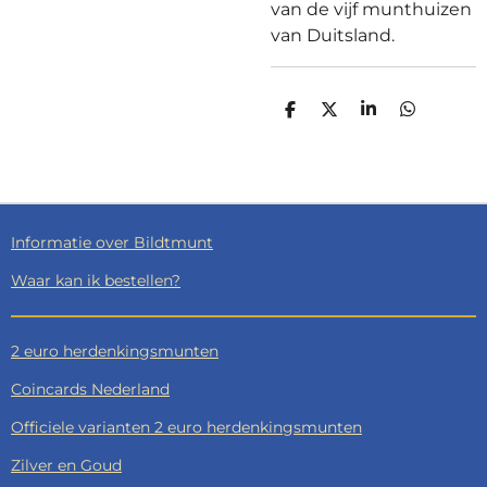
van de vijf munthuizen
van Duitsland.
D
D
S
D
E
E
H
E
L
E
A
L
E
L
R
E
N
E
N
Informatie over Bildtmunt
Waar kan ik bestellen?
2 euro herdenkingsmunten
Coincards Nederland
Officiele varianten 2 euro herdenkingsmunten
Zilver en Goud