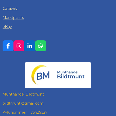
Catawiki
Marktplaats
eBay
F
I
L
W
A
N
I
H
C
S
N
A
E
T
K
T
B
A
E
S
O
G
D
A
O
R
I
P
K
A
N
P
M
Munthandel Bildtmunt
bildtmunt@gmail.com
KvK nummer: 75429527