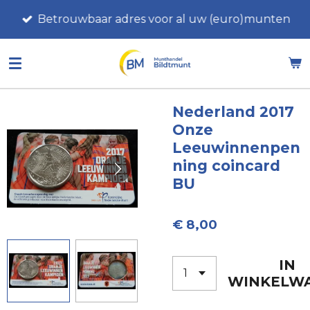
Ga
Betrouwbaar adres voor al uw (euro)munten
direct
naar
de
hoofdinhoud
Nederland 2017
Onze
Leeuwinnenpen
ning coincard
BU
€ 8,00
IN
WINKELW