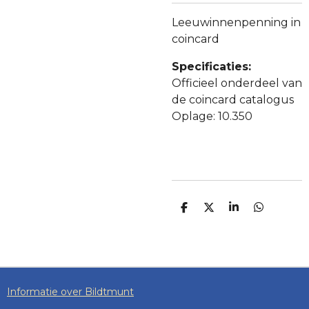
Leeuwinnenpenning in
coincard
Specificaties:
Officieel onderdeel van
de coincard catalogus
Oplage: 10.350
D
D
S
D
E
E
H
E
L
E
A
L
E
L
R
E
N
E
N
Informatie over Bildtmunt