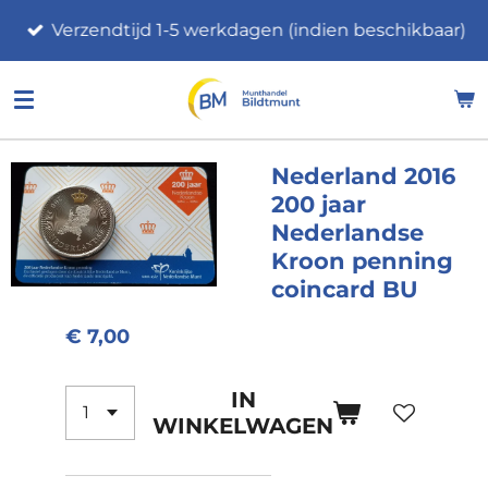
Ga
Verzendtijd 1-5 werkdagen (indien beschikbaar)
direct
naar
de
hoofdinhoud
Nederland 2016
200 jaar
Nederlandse
Kroon penning
coincard BU
€ 7,00
IN
WINKELWAGEN