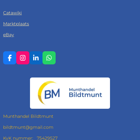
Catawiki
Marktplaats
eBay
F
I
L
W
A
N
I
H
C
S
N
A
E
T
K
T
B
A
E
S
O
G
D
A
O
R
I
P
K
A
N
P
M
Munthandel Bildtmunt
bildtmunt@gmail.com
KvK nummer: 75429527