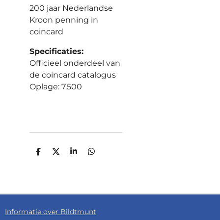
200 jaar Nederlandse
Kroon penning in
coincard
Specificaties:
Officieel onderdeel van
de coincard catalogus
Oplage: 7.500
D
D
S
D
E
E
H
E
L
E
A
L
E
L
R
E
N
E
N
Informatie over Bildtmunt