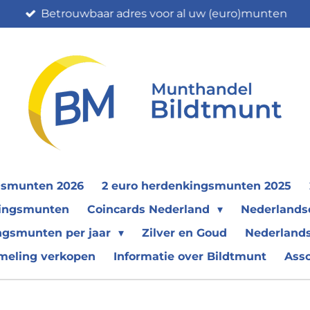
Betrouwbaar adres voor al uw (euro)munten
gsmunten 2026
2 euro herdenkingsmunten 2025
nkingsmunten
Coincards Nederland
Nederland
ngsmunten per jaar
Zilver en Goud
Nederlands
meling verkopen
Informatie over Bildtmunt
Ass