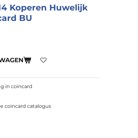
14 Koperen Huwelijk
card BU
LWAGEN
g in coincard
de coincard catalogus