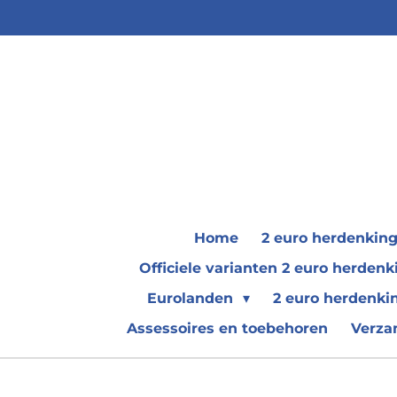
Ga
direct
naar
de
hoofdinhoud
Home
2 euro herdenkin
Officiele varianten 2 euro herde
Eurolanden
2 euro herdenki
Assessoires en toebehoren
Verza