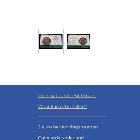
Informatie over Bildtmunt
Waar kan ik bestellen?
2 euro herdenkingsmunten
Coincards Nederland