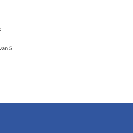
s
 van 5