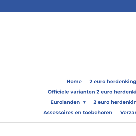
Ga
direct
naar
de
hoofdinhoud
Home
2 euro herdenkin
Officiele varianten 2 euro herde
Eurolanden
2 euro herdenki
Assessoires en toebehoren
Verza