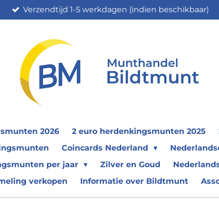
Verzendtijd 1-5 werkdagen (indien beschikbaar)
gsmunten 2026
2 euro herdenkingsmunten 2025
nkingsmunten
Coincards Nederland
Nederland
ngsmunten per jaar
Zilver en Goud
Nederlands
meling verkopen
Informatie over Bildtmunt
Ass