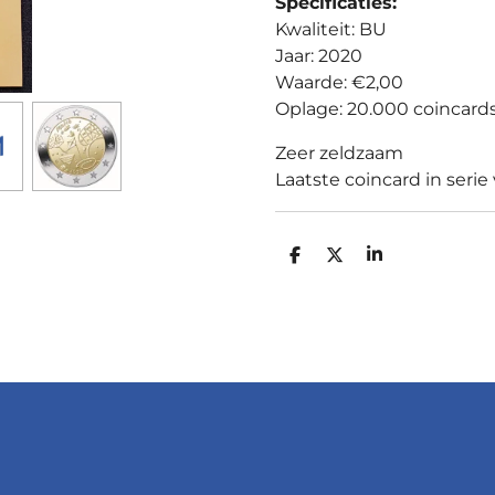
Specificaties:
Kwaliteit: BU
Jaar: 2020
Waarde: €2,00
Oplage: 20.000 coincard
Zeer zeldzaam
Laatste coincard in serie
D
D
S
E
E
H
L
E
A
E
L
R
N
E