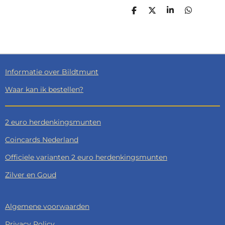
D
D
S
D
E
E
H
E
L
E
A
L
E
L
R
E
N
E
N
Informatie over Bildtmunt
Waar kan ik bestellen?
2 euro herdenkingsmunten
Coincards Nederland
Officiele varianten 2 euro herdenkingsmunten
Zilver en Goud
Algemene voorwaarden
Privacy Policy