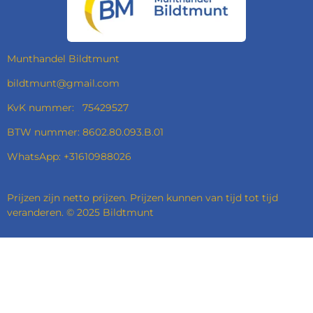
O
G
D
A
O
R
I
P
K
A
N
P
M
Munthandel Bildtmunt
bildtmunt@gmail.com
KvK nummer: 75429527
BTW nummer: 8602.80.093.B.01
WhatsApp: +31610988026
Prijzen zijn netto prijzen. Prijzen kunnen van tijd tot tijd
veranderen. © 2025 Bildtmunt