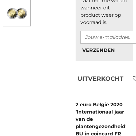
Laat het me weten
wanneer dit
product weer op
voorraad is.
VERZENDEN
UITVERKOCHT
2 euro België 2020
’Internationaal jaar
van de
plantengezondheid'
BU in coincard FR