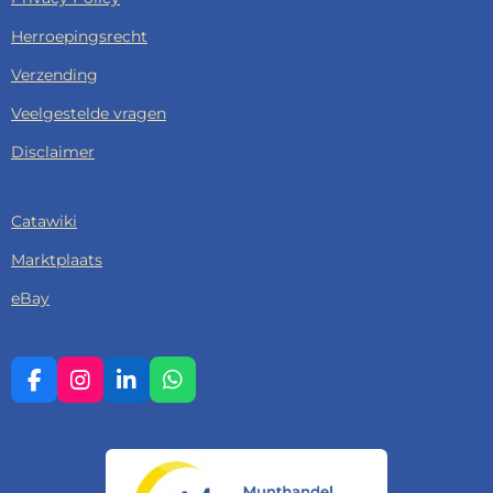
Herroepingsrecht
Verzending
Veelgestelde vragen
Disclaimer
Catawiki
Marktplaats
eBay
F
I
L
W
A
N
I
H
C
S
N
A
E
T
K
T
B
A
E
S