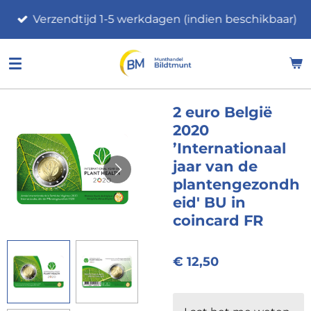
Ga
Verzendtijd 1-5 werkdagen (indien beschikbaar)
direct
naar
de
hoofdinhoud
2 euro België
2020
’Internationaal
jaar van de
plantengezondh
eid' BU in
coincard FR
€ 12,50