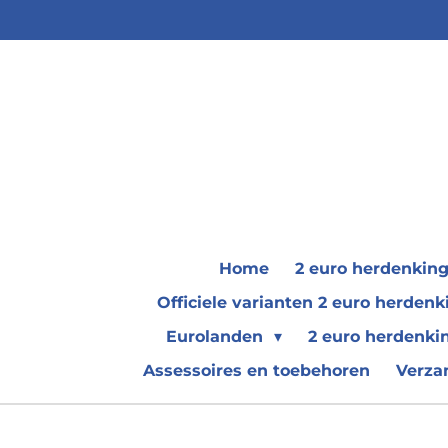
Ga
direct
naar
de
hoofdinhoud
Home
2 euro herdenkin
Officiele varianten 2 euro herde
Eurolanden
2 euro herdenki
Assessoires en toebehoren
Verza