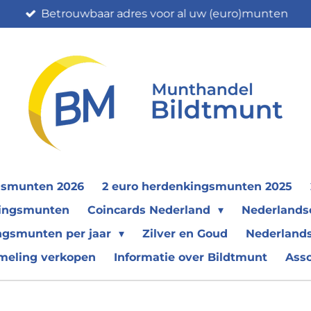
Betrouwbaar adres voor al uw (euro)munten
gsmunten 2026
2 euro herdenkingsmunten 2025
nkingsmunten
Coincards Nederland
Nederland
ngsmunten per jaar
Zilver en Goud
Nederlands
meling verkopen
Informatie over Bildtmunt
Ass