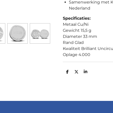
Samenwerking met K
Nederland
Specificaties:
Metaal Cu/Ni
Gewicht 15,5 g
Diameter 33 mm
Rand Glad
Kwaliteit Brilliant Uncirc
Oplage 4.000
D
D
S
E
E
H
L
E
A
E
L
R
N
E