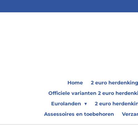
Ga
direct
naar
de
hoofdinhoud
Home
2 euro herdenkin
Officiele varianten 2 euro herde
Eurolanden
2 euro herdenki
Assessoires en toebehoren
Verza