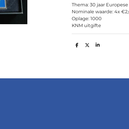
Thema: 30 jaar Europese
Nominale waarde: 4x €2,0
Oplage: 1000
KNM uitgifte
D
D
S
E
E
H
L
E
A
E
L
R
N
E