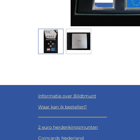
Informatie over Bildtmunt
Waar kan ik bestellen?
2 euro herdenkingsmunten
Coincards Nederland