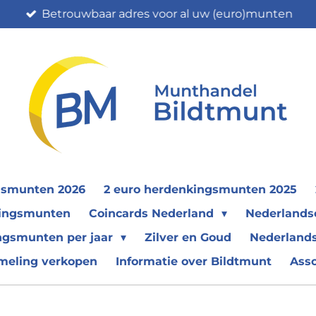
Betrouwbaar adres voor al uw (euro)munten
gsmunten 2026
2 euro herdenkingsmunten 2025
nkingsmunten
Coincards Nederland
Nederland
ngsmunten per jaar
Zilver en Goud
Nederlands
meling verkopen
Informatie over Bildtmunt
Ass