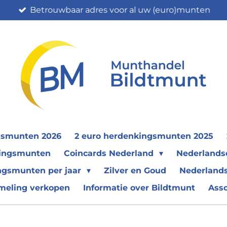
Betrouwbaar adres voor al uw (euro)munten
gsmunten 2026
2 euro herdenkingsmunten 2025
nkingsmunten
Coincards Nederland
Nederland
ngsmunten per jaar
Zilver en Goud
Nederlands
meling verkopen
Informatie over Bildtmunt
Ass