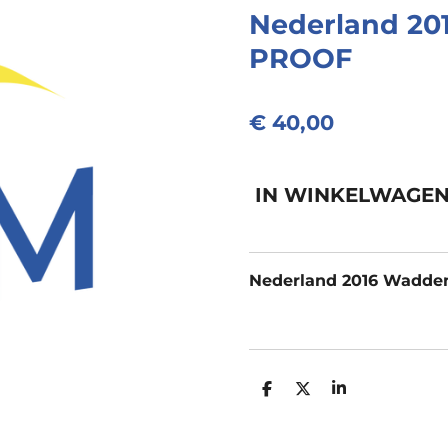
Nederland 201
PROOF
€ 40,00
IN WINKELWAGE
Nederland 2016 Wadden 
D
D
S
E
E
H
L
E
A
E
L
R