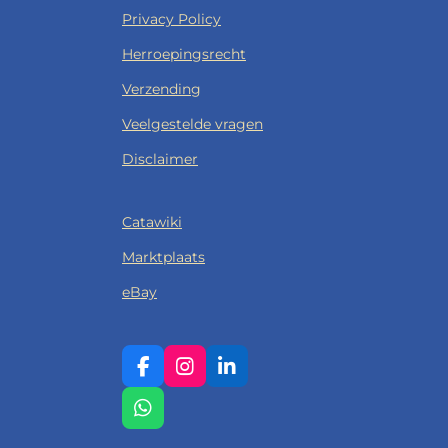
Privacy Policy
Herroepingsrecht
Verzending
Veelgestelde vragen
Disclaimer
Catawiki
Marktplaats
eBay
F
I
L
A
N
I
C
S
N
W
E
T
K
H