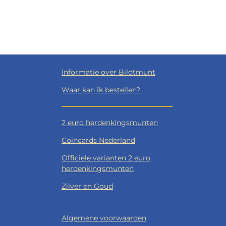
Informatie over Bildtmunt
Waar kan ik bestellen?
2 euro herdenkingsmunten
Coincards Nederland
Officiele varianten 2 euro
herdenkingsmunten
Zilver en Goud
Algemene voorwaarden