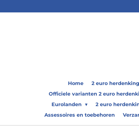
Ga
direct
naar
de
hoofdinhoud
Home
2 euro herdenkin
Officiele varianten 2 euro herde
Eurolanden
2 euro herdenki
Assessoires en toebehoren
Verza