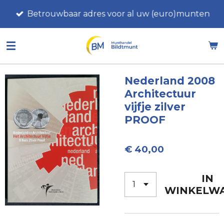
Ga
Betrouwbaar adres voor al uw (euro)munten
direct
naar
de
hoofdinhoud
Nederland 2008
Architectuur
vijfje zilver
PROOF
€ 40,00
IN
WINKELW