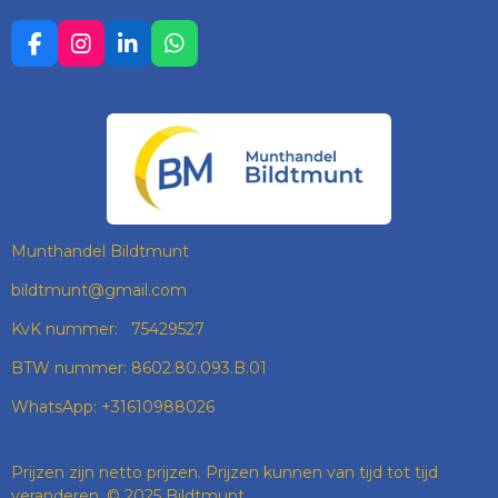
F
I
L
W
A
N
I
H
C
S
N
A
E
T
K
T
B
A
E
S
O
G
D
A
O
R
I
P
K
A
N
P
M
Munthandel Bildtmunt
bildtmunt@gmail.com
KvK nummer: 75429527
BTW nummer: 8602.80.093.B.01
WhatsApp: +31610988026
Prijzen zijn netto prijzen. Prijzen kunnen van tijd tot tijd
veranderen. © 2025 Bildtmunt