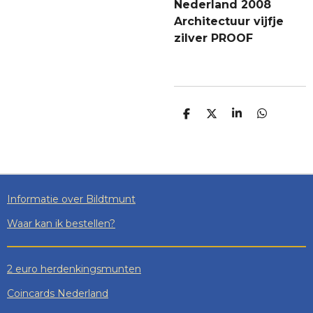
Nederland 2008
Architectuur vijfje
zilver PROOF
D
D
S
D
E
E
H
E
L
E
A
L
E
L
R
E
N
E
N
Informatie over Bildtmunt
Waar kan ik bestellen?
2 euro herdenkingsmunten
Coincards Nederland